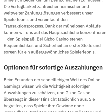
ohne sich Bedenken um Betrug machen zu müssen.
Die Verfügbarkeit zahlreicher heimischer und
weltweiter Zahlungslösungen verbessert unser
Spielerlebnis und vereinfacht den
Transaktionsprozess. Dank der mühelosen Abläufe
können wir uns auf das Hauptsächliche konzentrieren
– den Spielspaß. Bei Gizbo Casino stehen
Bequemlichkeit und Sicherheit an erster Stelle und
sorgen für ein außergewöhnliches Spielerlebnis.
Optionen für sofortige Auszahlungen
Beim Erkunden der schnelllebigen Welt des Online-
Gamings wissen wir die Wichtigkeit sofortiger
Auszahlungen zu schätzen, und Gizbo Casino
überzeugt in dieser Hinsicht tatsächlich aus. Sie
begreifen, dass Spieler ihre Gewinne ohne