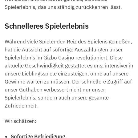
Spielerlebnis, das uns ständig zurückkehren lässt.
Schnelleres Spielerlebnis
Während viele Spieler den Reiz des Spielens genießen,
hat die Aussicht auf sofortige Auszahlungen unser
Spielerlebnis im Gizbo Casino revolutioniert. Diese
aktuelle Geschwindigkeit gestattet es uns, intensiver in
unsere Lieblingsspiele einzusteigen, ohne auf unsere
Gewinne warten zu müssen. Der schnellere Zugriff auf
unser Guthaben verbessert nicht nur unser
Spielerlebnis, sondern auch unsere gesamte
Zufriedenheit.
Wir schätzen:
Sofortige Befriedigung