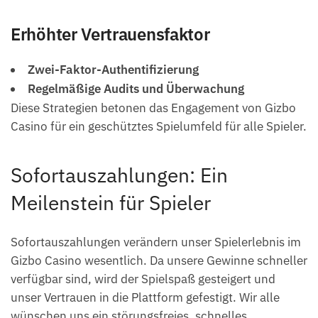
Erhöhter Vertrauensfaktor
Zwei-Faktor-Authentifizierung
Regelmäßige Audits und Überwachung
Diese Strategien betonen das Engagement von Gizbo
Casino für ein geschütztes Spielumfeld für alle Spieler.
Sofortauszahlungen: Ein
Meilenstein für Spieler
Sofortauszahlungen verändern unser Spielerlebnis im
Gizbo Casino wesentlich. Da unsere Gewinne schneller
verfügbar sind, wird der Spielspaß gesteigert und
unser Vertrauen in die Plattform gefestigt. Wir alle
wünschen uns ein störungsfreies, schnelles