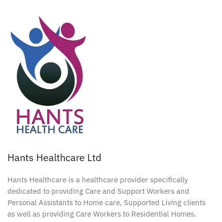
Hants Healthcare Ltd
Hants Healthcare is a healthcare provider specifically
dedicated to providing Care and Support Workers and
Personal Assistants to Home care, Supported Living clients
as well as providing Care Workers to Residential Homes.