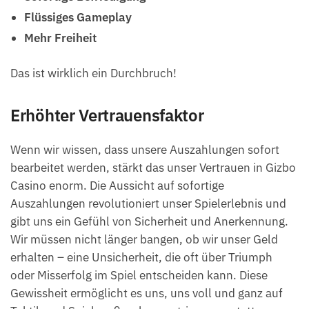
Flüssiges Gameplay
Mehr Freiheit
Das ist wirklich ein Durchbruch!
Erhöhter Vertrauensfaktor
Wenn wir wissen, dass unsere Auszahlungen sofort
bearbeitet werden, stärkt das unser Vertrauen in Gizbo
Casino enorm. Die Aussicht auf sofortige
Auszahlungen revolutioniert unser Spielerlebnis und
gibt uns ein Gefühl von Sicherheit und Anerkennung.
Wir müssen nicht länger bangen, ob wir unser Geld
erhalten – eine Unsicherheit, die oft über Triumph
oder Misserfolg im Spiel entscheiden kann. Diese
Gewissheit ermöglicht es uns, uns voll und ganz auf