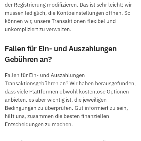
der Registrierung modifizieren. Das ist sehr leicht; wir
müssen lediglich, die Kontoeinstellungen öffnen. So
können wir, unsere Transaktionen flexibel und
unkompliziert zu verwalten.
Fallen für Ein- und Auszahlungen
Gebühren an?
Fallen für Ein- und Auszahlungen
Transaktionsgebühren an? Wir haben herausgefunden,
dass viele Plattformen obwohl kostenlose Optionen
anbieten, es aber wichtig ist, die jeweiligen
Bedingungen zu überprüfen. Gut informiert zu sein,
hilft uns, zusammen die besten finanziellen
Entscheidungen zu machen.