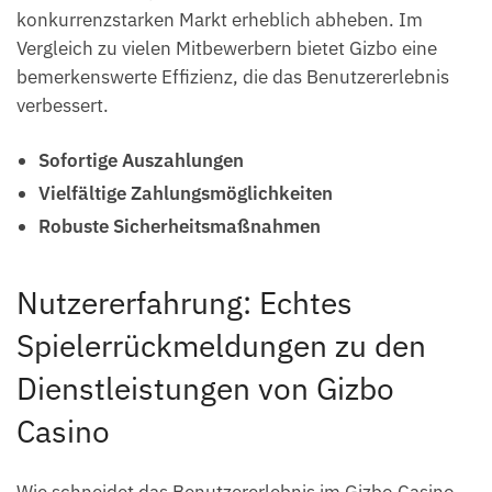
konkurrenzstarken Markt erheblich abheben. Im
Vergleich zu vielen Mitbewerbern bietet Gizbo eine
bemerkenswerte Effizienz, die das Benutzererlebnis
verbessert.
Sofortige Auszahlungen
Vielfältige Zahlungsmöglichkeiten
Robuste Sicherheitsmaßnahmen
Nutzererfahrung: Echtes
Spielerrückmeldungen zu den
Dienstleistungen von Gizbo
Casino