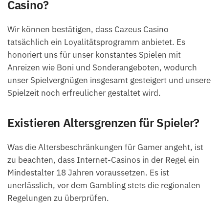
Casino?
Wir können bestätigen, dass Cazeus Casino
tatsächlich ein Loyalitätsprogramm anbietet. Es
honoriert uns für unser konstantes Spielen mit
Anreizen wie Boni und Sonderangeboten, wodurch
unser Spielvergnügen insgesamt gesteigert und unsere
Spielzeit noch erfreulicher gestaltet wird.
Existieren Altersgrenzen für Spieler?
Was die Altersbeschränkungen für Gamer angeht, ist
zu beachten, dass Internet-Casinos in der Regel ein
Mindestalter 18 Jahren voraussetzen. Es ist
unerlässlich, vor dem Gambling stets die regionalen
Regelungen zu überprüfen.