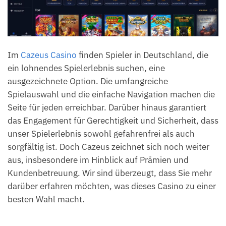
Im
Cazeus Casino
finden Spieler in Deutschland, die
ein lohnendes Spielerlebnis suchen, eine
ausgezeichnete Option. Die umfangreiche
Spielauswahl und die einfache Navigation machen die
Seite für jeden erreichbar. Darüber hinaus garantiert
das Engagement für Gerechtigkeit und Sicherheit, dass
unser Spielerlebnis sowohl gefahrenfrei als auch
sorgfältig ist. Doch Cazeus zeichnet sich noch weiter
aus, insbesondere im Hinblick auf Prämien und
Kundenbetreuung. Wir sind überzeugt, dass Sie mehr
darüber erfahren möchten, was dieses Casino zu einer
besten Wahl macht.