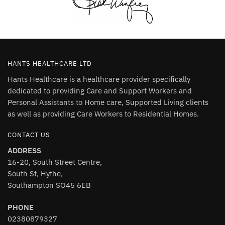
HANTS HEALTHCARE LTD
Hants Healthcare is a healthcare provider specifically
dedicated to providing Care and Support Workers and
Personal Assistants to Home care, Supported Living clients
as well as providing Care Workers to Residential Homes.
CONTACT US
ADDRESS
16-20, South Street Centre,
South St, Hythe,
Southampton SO45 6EB
PHONE
02380879327