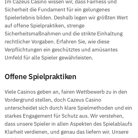
Im Cazeus Casino wissen wir, dass Fairness und
Sicherheit die Fundament für ein gelungenes
Spielerlebnis bilden. Deshalb legen wir größten Wert
auf offene Spielpraktiken, strenge
Sicherheitsmaßnahmen und die strikte Einhaltung
rechtlicher Vorgaben. Erfahren Sie, wie diese
Verpflichtungen ein geschütztes und amüsantes
Umfeld für alle Spieler gewährleisten.
Offene Spielpraktiken
Viele Casinos geben an, fairen Wettbewerb zu in den
Vordergrund stellen, doch Cazeus Casino
unterscheidet sich durch klare Spielmethoden und ein
starkes Engagement für Schutz aus. Wir verstehen,
dass unsere Spieler in allen Aspekten des Spielablaufs
Klarheit verdienen, und genau das liefern wir. Unsere