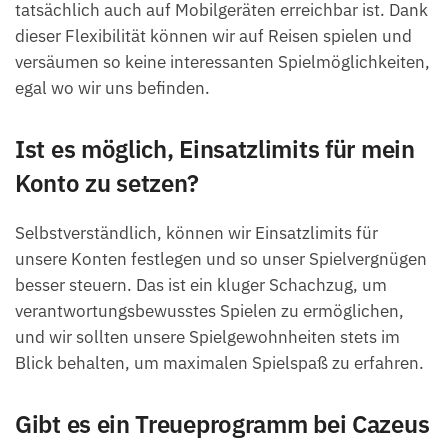
tatsächlich auch auf Mobilgeräten erreichbar ist. Dank
dieser Flexibilität können wir auf Reisen spielen und
versäumen so keine interessanten Spielmöglichkeiten,
egal wo wir uns befinden.
Ist es möglich, Einsatzlimits für mein
Konto zu setzen?
Selbstverständlich, können wir Einsatzlimits für
unsere Konten festlegen und so unser Spielvergnügen
besser steuern. Das ist ein kluger Schachzug, um
verantwortungsbewusstes Spielen zu ermöglichen,
und wir sollten unsere Spielgewohnheiten stets im
Blick behalten, um maximalen Spielspaß zu erfahren.
Gibt es ein Treueprogramm bei Cazeus