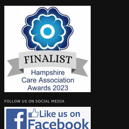
FOLLOW US ON SOCIAL MEDIA