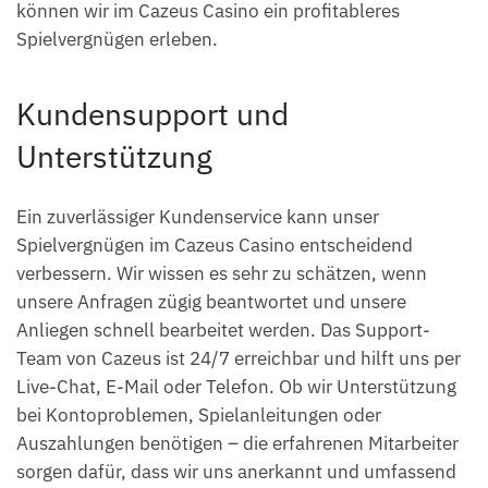
können wir im Cazeus Casino ein profitableres
Spielvergnügen erleben.
Kundensupport und
Unterstützung
Ein zuverlässiger Kundenservice kann unser
Spielvergnügen im Cazeus Casino entscheidend
verbessern. Wir wissen es sehr zu schätzen, wenn
unsere Anfragen zügig beantwortet und unsere
Anliegen schnell bearbeitet werden. Das Support-
Team von Cazeus ist 24/7 erreichbar und hilft uns per
Live-Chat, E-Mail oder Telefon. Ob wir Unterstützung
bei Kontoproblemen, Spielanleitungen oder
Auszahlungen benötigen – die erfahrenen Mitarbeiter
sorgen dafür, dass wir uns anerkannt und umfassend