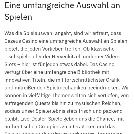
Eine umfangreiche Auswahl an
Spielen
Was die Spielauswahl angeht, sind wir erfreut, dass
Cazeus Casino eine umfangreiche Auswahl an Spielen
bietet, die jeden Vorlieben treffen. Ob klassische
Tischspiele oder der Nervenkitzel moderner Video-
Slots – hier ist für jeden etwas dabei. Das Casino
verfügt über eine umfangreiche Bibliothek mit
innovativen Titeln, die mit fortschrittlichster Grafik
und mitreißenden Spielmechaniken beeindrucken. Wir
können in vielfältige Themenwelten sich vertiefen, von
aufregenden Quests bis hin zu mystischen Reichen,
sodass unser Spielerlebnis stets frisch und packend
bleibt. Live-Dealer-Spiele geben uns die Chance, mit
authentischen Croupiers zu interagieren und das