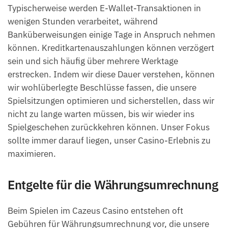
Typischerweise werden E-Wallet-Transaktionen in
wenigen Stunden verarbeitet, während
Banküberweisungen einige Tage in Anspruch nehmen
können. Kreditkartenauszahlungen können verzögert
sein und sich häufig über mehrere Werktage
erstrecken. Indem wir diese Dauer verstehen, können
wir wohlüberlegte Beschlüsse fassen, die unsere
Spielsitzungen optimieren und sicherstellen, dass wir
nicht zu lange warten müssen, bis wir wieder ins
Spielgeschehen zurückkehren können. Unser Fokus
sollte immer darauf liegen, unser Casino-Erlebnis zu
maximieren.
Entgelte für die Währungsumrechnung
Beim Spielen im Cazeus Casino entstehen oft
Gebühren für Währungsumrechnung vor, die unsere