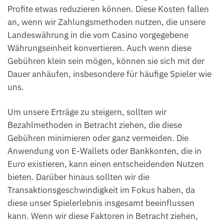
Profite etwas reduzieren können. Diese Kosten fallen
an, wenn wir Zahlungsmethoden nutzen, die unsere
Landeswährung in die vom Casino vorgegebene
Währungseinheit konvertieren. Auch wenn diese
Gebühren klein sein mögen, können sie sich mit der
Dauer anhäufen, insbesondere für häufige Spieler wie
uns.
Um unsere Erträge zu steigern, sollten wir
Bezahlmethoden in Betracht ziehen, die diese
Gebühren minimieren oder ganz vermeiden. Die
Anwendung von E-Wallets oder Bankkonten, die in
Euro existieren, kann einen entscheidenden Nutzen
bieten. Darüber hinaus sollten wir die
Transaktionsgeschwindigkeit im Fokus haben, da
diese unser Spielerlebnis insgesamt beeinflussen
kann. Wenn wir diese Faktoren in Betracht ziehen,