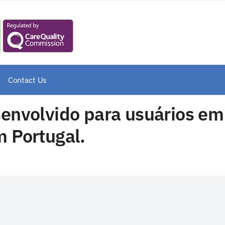
Contact Us
senvolvido para usuários em
m Portugal.