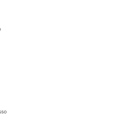
e
sso