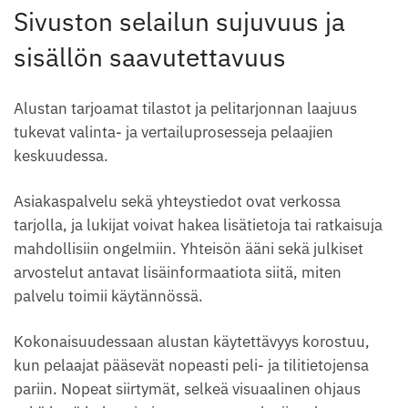
Sivuston selailun sujuvuus ja
sisällön saavutettavuus
Alustan tarjoamat tilastot ja pelitarjonnan laajuus
tukevat valinta- ja vertailuprosesseja pelaajien
keskuudessa.
Asiakaspalvelu sekä yhteystiedot ovat verkossa
tarjolla, ja lukijat voivat hakea lisätietoja tai ratkaisuja
mahdollisiin ongelmiin. Yhteisön ääni sekä julkiset
arvostelut antavat lisäinformaatiota siitä, miten
palvelu toimii käytännössä.
Kokonaisuudessaan alustan käytettävyys korostuu,
kun pelaajat pääsevät nopeasti peli- ja tilitietojensa
pariin. Nopeat siirtymät, selkeä visuaalinen ohjaus