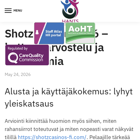
Skip
Skip
to
to
MENU
navigation
content
Shotz Casino 2026 –
kattava arvostelu ja
näkökulmia
May 24, 2026
Alusta ja käyttäjäkokemus: lyhyt
yleiskatsaus
Arviointi kiinnittää huomion myös siihen, miten
rahansiirrot toteutuvat ja miten nopeasti varat näkyvät
tilillä
https://shotzcasinos-fi.com/
. Pelaajille tärkeää