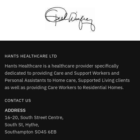
HANTS HEALTHCARE LTD
Hants Healthcare is a healthcare provider specifically
dedicated to providing Care and Support Workers and
Personal Assistants to Home care, Supported Living clients
as well as providing Care Workers to Residential Homes.
CONTACT US
ADDRESS
16-20, South Street Centre,
South St, Hythe,
Southampton SO45 6EB