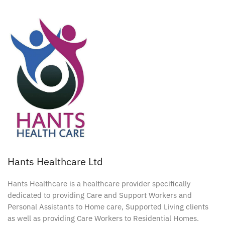
Hants Healthcare Ltd
Hants Healthcare is a healthcare provider specifically
dedicated to providing Care and Support Workers and
Personal Assistants to Home care, Supported Living clients
as well as providing Care Workers to Residential Homes.