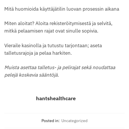
Mitä huomioida käyttäjätilin luovan prosessin aikana
Miten aloitat? Aloita rekisteröitymisestä ja selvitä,
mitkä pelaamisen rajat ovat sinulle sopivia.
Vieraile kasinolla ja tutustu tarjontaan; aseta
talletusrajoja ja pelaa harkiten.
Muista asettaa talletus- ja pelirajat sekä noudattaa
pelejä koskevia sääntöjä.
hantshealthcare
Posted in:
Uncategorized