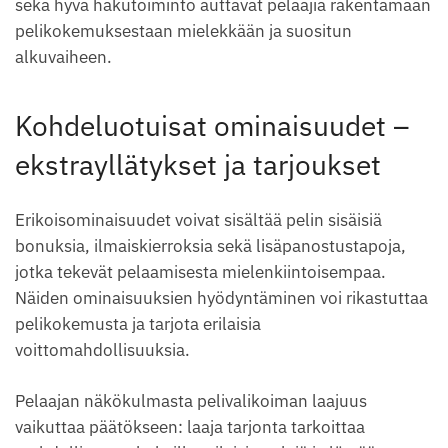
sekä hyvä hakutoiminto auttavat pelaajia rakentamaan
pelikokemuksestaan mielekkään ja suositun
alkuvaiheen.
Kohdeluotuisat ominaisuudet –
ekstrayllätykset ja tarjoukset
Erikoisominaisuudet voivat sisältää pelin sisäisiä
bonuksia, ilmaiskierroksia sekä lisäpanostustapoja,
jotka tekevät pelaamisesta mielenkiintoisempaa.
Näiden ominaisuuksien hyödyntäminen voi rikastuttaa
pelikokemusta ja tarjota erilaisia
voittomahdollisuuksia.
Pelaajan näkökulmasta pelivalikoiman laajuus
vaikuttaa päätökseen: laaja tarjonta tarkoittaa