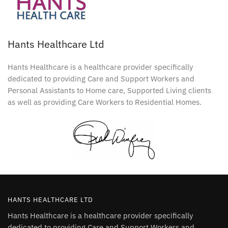
Hants Healthcare Ltd
Hants Healthcare is a healthcare provider specifically
dedicated to providing Care and Support Workers and
Personal Assistants to Home care, Supported Living clients
as well as providing Care Workers to Residential Homes.
HANTS HEALTHCARE LTD
Hants Healthcare is a healthcare provider specifically
dedicated to providing Care and Support Workers and