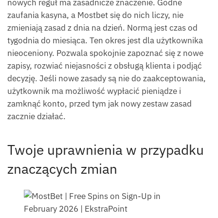
nowych reguł ma zasadnicze znaczenie. Godne
zaufania kasyna, a Mostbet się do nich liczy, nie
zmieniają zasad z dnia na dzień. Normą jest czas od
tygodnia do miesiąca. Ten okres jest dla użytkownika
nieoceniony. Pozwala spokojnie zapoznać się z nowe
zapisy, rozwiać niejasności z obsługą klienta i podjąć
decyzję. Jeśli nowe zasady są nie do zaakceptowania,
użytkownik ma możliwość wypłacić pieniądze i
zamknąć konto, przed tym jak nowy zestaw zasad
zacznie działać.
Twoje uprawnienia w przypadku
znaczących zmian