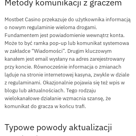
Metody komunikacji z graczem
Mostbet Casino przekazuje do użytkownika informacją
o nowym regulaminie wieloma drogami.
Fundamentem jest powiadomienie wewnątrz konta.
Może to być ramka pop-up lub komunikat systemowa
w zakładce “Wiadomości”. Drugim kluczowym
kanałem jest email wysłany na adres zarejestrowany
przy koncie. Równocześnie informacja o zmianach
ląduje na stronie internetowej kasyna, zwykle w dziale
z regulaminami. Okazjonalnie pojawia się też wpis w
blogu lub aktualnościach. Tego rodzaju
wielokanałowe działanie wzmacnia szansę, że
komunikat do gracza w końcu trafi.
Typowe powody aktualizacji