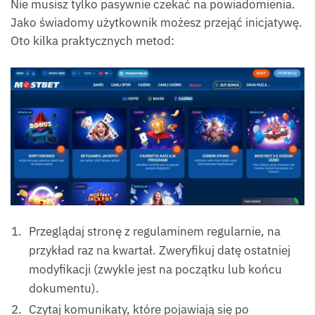
Nie musisz tylko pasywnie czekać na powiadomienia.
Jako świadomy użytkownik możesz przejąć inicjatywę.
Oto kilka praktycznych metod:
Przeglądaj stronę z regulaminem regularnie, na
przykład raz na kwartał. Zweryfikuj datę ostatniej
modyfikacji (zwykle jest na początku lub końcu
dokumentu).
Czytaj komunikaty, które pojawiają się po