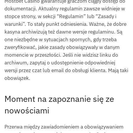
Mostbet Casino gwarantuje graczom ciągły dostęp do
dokumentacji. Aktualny regulamin zawsze widnieje w
stopce strony, w sekcji “Regulamin” lub “Zasady i
warunki”. To stały punkt odniesienia. Ważne, że dobre
kasyna archiwizują też dawne wersje regulaminu. Są
one niezbędne w sytuacjach spornych, gdy trzeba
zweryfikować, jakie zasady obowiązywały w danym
momencie w przeszłości. Jeśli nie widzisz linku do
archiwum, zapytaj o udostępnienie odpowiedniej
wersji przez czat lub email do obsługi klienta. Mają taki
obowiązek.
Moment na zapoznanie się ze
nowościami
Przerwa między zawiadomieniem a obowiązywaniem