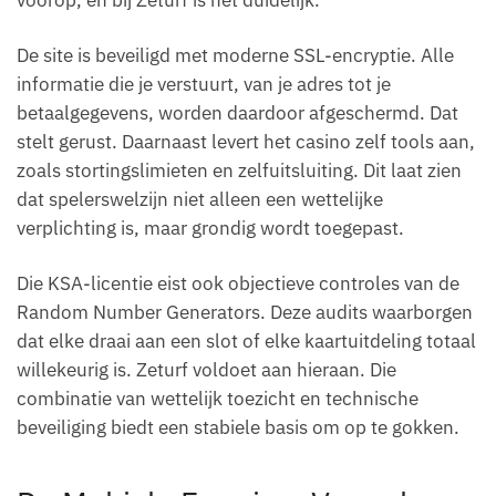
voorop, en bij Zeturf is het duidelijk.
De site is beveiligd met moderne SSL-encryptie. Alle
informatie die je verstuurt, van je adres tot je
betaalgegevens, worden daardoor afgeschermd. Dat
stelt gerust. Daarnaast levert het casino zelf tools aan,
zoals stortingslimieten en zelfuitsluiting. Dit laat zien
dat spelerswelzijn niet alleen een wettelijke
verplichting is, maar grondig wordt toegepast.
Die KSA-licentie eist ook objectieve controles van de
Random Number Generators. Deze audits waarborgen
dat elke draai aan een slot of elke kaartuitdeling totaal
willekeurig is. Zeturf voldoet aan hieraan. Die
combinatie van wettelijk toezicht en technische
beveiliging biedt een stabiele basis om op te gokken.