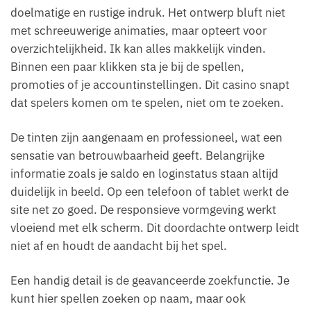
doelmatige en rustige indruk. Het ontwerp bluft niet
met schreeuwerige animaties, maar opteert voor
overzichtelijkheid. Ik kan alles makkelijk vinden.
Binnen een paar klikken sta je bij de spellen,
promoties of je accountinstellingen. Dit casino snapt
dat spelers komen om te spelen, niet om te zoeken.
De tinten zijn aangenaam en professioneel, wat een
sensatie van betrouwbaarheid geeft. Belangrijke
informatie zoals je saldo en loginstatus staan altijd
duidelijk in beeld. Op een telefoon of tablet werkt de
site net zo goed. De responsieve vormgeving werkt
vloeiend met elk scherm. Dit doordachte ontwerp leidt
niet af en houdt de aandacht bij het spel.
Een handig detail is de geavanceerde zoekfunctie. Je
kunt hier spellen zoeken op naam, maar ook