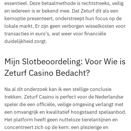
essentieel. Deze betaalmethode is rechtstreeks, veilig
en iedereen is er bekend mee. Dat Zeturf dit als een
kernoptie presenteert, onderstreept hun focus op de
lokale markt. Er zijn geen verborgen wisselkosten voor
transacties in euro’s, wat weer voor financiële
duidelijkheid zorgt.
Mijn Slotbeoordeling: Voor Wie is
Zeturf Casino Bedacht?
Na al dit onderzoek kan ik een stellige conclusie
trekken. Zeturf Casino is perfect voor de Nederlandse
speler die een officiële, veilige omgeving verlangt met
een omvangrijk en kwalitatief hoogstaand spelaanbod.
Het platform heeft geen nutteloze tierelantijnen en
concentreert zich op de kern: een plezierige en