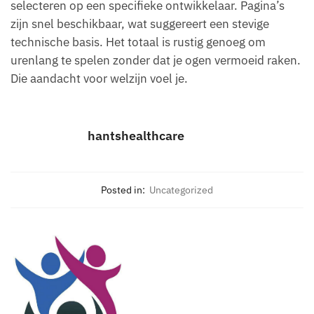
selecteren op een specifieke ontwikkelaar. Pagina’s
zijn snel beschikbaar, wat suggereert een stevige
technische basis. Het totaal is rustig genoeg om
urenlang te spelen zonder dat je ogen vermoeid raken.
Die aandacht voor welzijn voel je.
hantshealthcare
Posted in:
Uncategorized