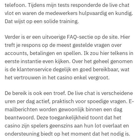
telefoon. Tijdens mijn tests responderde de live chat
vlot en waren de medewerkers hulpvaardig en kundig.
Dat wijst op een solide training.
Verder is er een uitvoerige FAQ-sectie op de site. Hier
treft je respons op de meest gestelde vragen over
accounts, betalingen en spellen. Ik zou hier telkens in
eerste instantie even kijken. Over het geheel genomen
is de klantenservice degelijk en goed bereikbaar, wat
het vertrouwen in het casino enkel vergroot.
De bereik is ook een troef. De live chat is verscheidene
uren per dag actief, praktisch voor spoedige vragen. E-
mailberichten worden gewoonlijk binnen een dag
beantwoord. Deze toegankelijkheid toont dat het
casino zijn spelers geenszins aan hun lot overlaat en
ondersteuning biedt op het moment dat het nodig is.