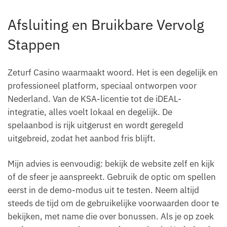
Afsluiting en Bruikbare Vervolg
Stappen
Zeturf Casino waarmaakt woord. Het is een degelijk en
professioneel platform, speciaal ontworpen voor
Nederland. Van de KSA-licentie tot de iDEAL-
integratie, alles voelt lokaal en degelijk. De
spelaanbod is rijk uitgerust en wordt geregeld
uitgebreid, zodat het aanbod fris blijft.
Mijn advies is eenvoudig: bekijk de website zelf en kijk
of de sfeer je aanspreekt. Gebruik de optic om spellen
eerst in de demo-modus uit te testen. Neem altijd
steeds de tijd om de gebruikelijke voorwaarden door te
bekijken, met name die over bonussen. Als je op zoek