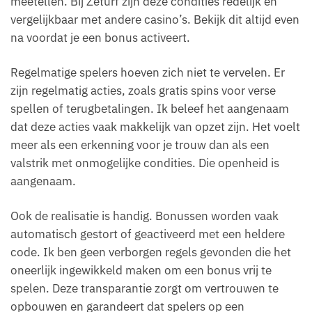
meetellen. Bij Zeturf zijn deze condities redelijk en
vergelijkbaar met andere casino’s. Bekijk dit altijd even
na voordat je een bonus activeert.
Regelmatige spelers hoeven zich niet te vervelen. Er
zijn regelmatig acties, zoals gratis spins voor verse
spellen of terugbetalingen. Ik beleef het aangenaam
dat deze acties vaak makkelijk van opzet zijn. Het voelt
meer als een erkenning voor je trouw dan als een
valstrik met onmogelijke condities. Die openheid is
aangenaam.
Ook de realisatie is handig. Bonussen worden vaak
automatisch gestort of geactiveerd met een heldere
code. Ik ben geen verborgen regels gevonden die het
oneerlijk ingewikkeld maken om een bonus vrij te
spelen. Deze transparantie zorgt om vertrouwen te
opbouwen en garandeert dat spelers op een