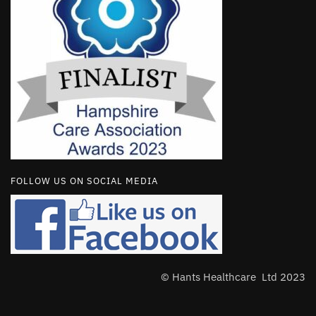
FOLLOW US ON SOCIAL MEDIA
© Hants Healthcare Ltd 2023