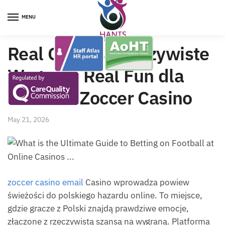
Skip
Skip
to
to
MENU
navigation
content
Real Games Rzeczywiste
Wygrane Real Fun dla
Polski w Zoccer Casino
May 21, 2026
zoccer casino email
Casino wprowadza powiew
świeżości do polskiego hazardu online. To miejsce,
gdzie gracze z Polski znajdą prawdziwe emocje,
złączone z rzeczywistą szansą na wygraną. Platforma