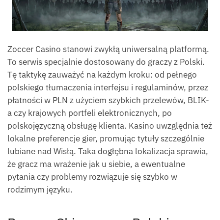
Zoccer Casino stanowi zwykłą uniwersalną platformą.
To serwis specjalnie dostosowany do graczy z Polski.
Tę taktykę zauważyć na każdym kroku: od pełnego
polskiego tłumaczenia interfejsu i regulaminów, przez
płatności w PLN z użyciem szybkich przelewów, BLIK-
a czy krajowych portfeli elektronicznych, po
polskojęzyczną obsługę klienta. Kasino uwzględnia też
lokalne preferencje gier, promując tytuły szczególnie
lubiane nad Wisłą. Taka dogłębna lokalizacja sprawia,
że gracz ma wrażenie jak u siebie, a ewentualne
pytania czy problemy rozwiązuje się szybko w
rodzimym języku.