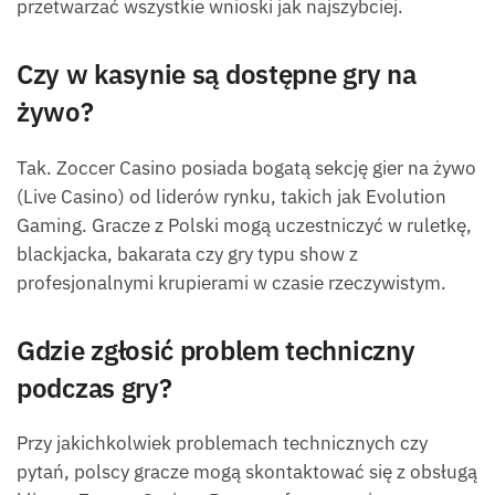
przetwarzać wszystkie wnioski jak najszybciej.
Czy w kasynie są dostępne gry na
żywo?
Tak. Zoccer Casino posiada bogatą sekcję gier na żywo
(Live Casino) od liderów rynku, takich jak Evolution
Gaming. Gracze z Polski mogą uczestniczyć w ruletkę,
blackjacka, bakarata czy gry typu show z
profesjonalnymi krupierami w czasie rzeczywistym.
Gdzie zgłosić problem techniczny
podczas gry?
Przy jakichkolwiek problemach technicznych czy
pytań, polscy gracze mogą skontaktować się z obsługą