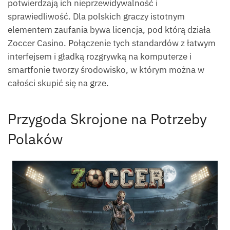
potwierdzają ich nieprzewidywalność i
sprawiedliwość. Dla polskich graczy istotnym
elementem zaufania bywa licencja, pod którą działa
Zoccer Casino. Połączenie tych standardów z łatwym
interfejsem i gładką rozgrywką na komputerze i
smartfonie tworzy środowisko, w którym można w
całości skupić się na grze.
Przygoda Skrojone na Potrzeby
Polaków