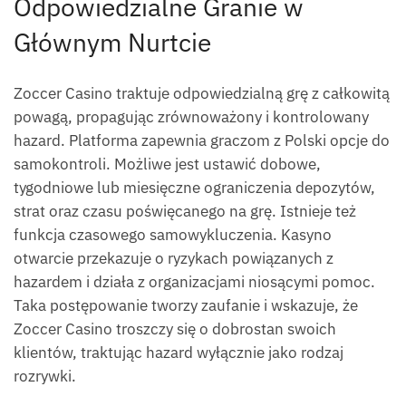
Odpowiedzialne Granie w
Głównym Nurtcie
Zoccer Casino traktuje odpowiedzialną grę z całkowitą
powagą, propagując zrównoważony i kontrolowany
hazard. Platforma zapewnia graczom z Polski opcje do
samokontroli. Możliwe jest ustawić dobowe,
tygodniowe lub miesięczne ograniczenia depozytów,
strat oraz czasu poświęcanego na grę. Istnieje też
funkcja czasowego samowykluczenia. Kasyno
otwarcie przekazuje o ryzykach powiązanych z
hazardem i działa z organizacjami niosącymi pomoc.
Taka postępowanie tworzy zaufanie i wskazuje, że
Zoccer Casino troszczy się o dobrostan swoich
klientów, traktując hazard wyłącznie jako rodzaj
rozrywki.