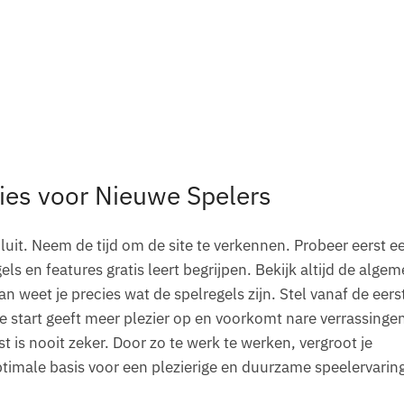
ties voor Nieuwe Spelers
oluit. Neem de tijd om de site te verkennen. Probeer eerst e
s en features gratis leert begrijpen. Bekijk altijd de alge
 weet je precies wat de spelregels zijn. Stel vanaf de eers
e start geeft meer plezier op en voorkomt nare verrassinge
is nooit zeker. Door zo te werk te werken, vergroot je
timale basis voor een plezierige en duurzame speelervarin