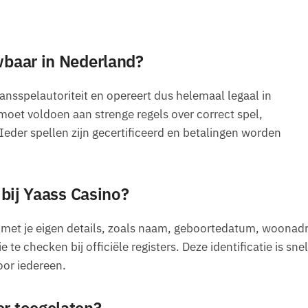
wbaar in Nederland?
ansspelautoriteit en opereert dus helemaal legaal in
 moet voldoen aan strenge regels over correct spel,
eder spellen zijn gecertificeerd en betalingen worden
 bij Yaass Casino?
n met je eigen details, zoals naam, geboortedatum, woonad
 te checken bij officiële registers. Deze identificatie is snel
oor iedereen.