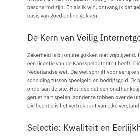
beschermd zijn. En als ik win, ontvang ik dat ge
basis van goed online gokken.
De Kern van Veilig Internet
Zekerheid is bij online gokken niet vrijblijvend.
een licentie van de Kansspelautoriteit heeft. Di
Nederlandse wet. Die wet schrijft voor eerlijke
scheiding tussen speelgeld en bedrijfsgeld. Ik be
onderaan de site. Het idee dat een onafhankelij
gerust hart spelen, zonder te tobben over de u
Die licentie is het vertrekpunt van elke verstan
Selectie: Kwaliteit en Eerli