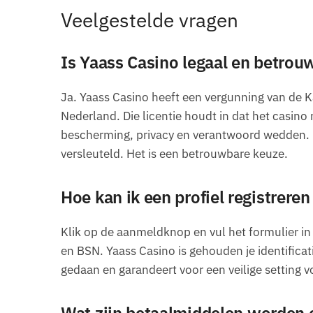
Veelgestelde vragen
Is Yaass Casino legaal en betrou
Ja. Yaass Casino heeft een vergunning van de K
Nederland. Die licentie houdt in dat het casino
bescherming, privacy en verantwoord wedden. I
versleuteld. Het is een betrouwbare keuze.
Hoe kan ik een profiel registreren
Klik op de aanmeldknop en vul het formulier i
en BSN. Yaass Casino is gehouden je identificatie
gedaan en garandeert voor een veilige setting v