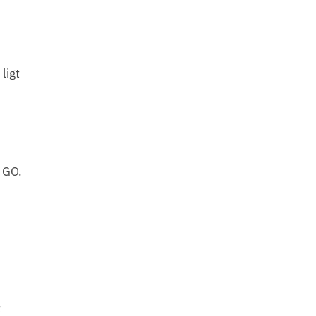
ligt
 GO.
t