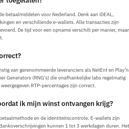
er toegelaten?
gde betaalmiddelen voor Nederland. Denk aan iDEAL,
ingen en verschillende e-wallets. Alle transacties zijn
gevoerd. De tijd voor een opname verschilt per manier, maar 
t.
correct?
omstig van gerenommeerde leveranciers als NetEnt en Play’n
 Generators (RNG’s) die onafhankelijke labs regelmatig
De weergegeven RTP-percentages zijn correct.
ordat ik mijn winst ontvangen krijg?
 betaalmethode en de identiteitscontrole. E-wallets zijn
 Bankoverschrijvingen kunnen 1 tot 3 werkdagen duren. He