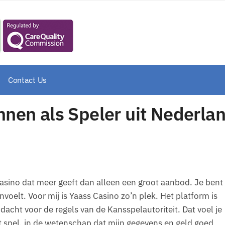
Contact Us
nnen als Speler uit Nederla
casino dat meer geeft dan alleen een groot aanbod. Je bent
voelt. Voor mij is Yaass Casino zo’n plek. Het platform is
acht voor de regels van de Kansspelautoriteit. Dat voel je
t spel, in de wetenschap dat mijn gegevens en geld goed