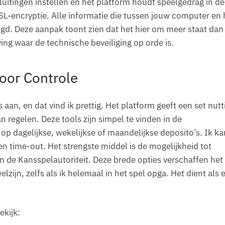
tsluitingen instellen en het platform houdt speelgedrag in de
SL-encryptie. Alle informatie die tussen jouw computer en
igd. Deze aanpak toont zien dat het hier om meer staat dan
ing waar de technische beveiliging op orde is.
oor Controle
an, en dat vind ik prettig. Het platform geeft een set nutt
 regelen. Deze tools zijn simpel te vinden in de
 op dagelijkse, wekelijkse of maandelijkse deposito’s. Ik ka
een time-out. Het strengste middel is de mogelijkheid tot
 van de Kansspelautoriteit. Deze brede opties verschaffen het
lzijn, zelfs als ik helemaal in het spel opga. Het dient als 
ekijk: