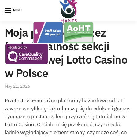
Skip
Skip
to
to
MENU
navigation
content
Moja przygoda przez
funkcjonalność sekcji
tutorialowej Lotto Casino
w Polsce
May 21, 2026
Przetestowałem różne platformy hazardowe od lat i
zawsze weryfikuję, jak odnoszą się do edukacji graczy.
Tym razem postanowiłem przyjrzeć się tutorialom w
Lotto Casino. Chciałem się przekonać, czy to tylko
ładnie wyglądający element strony, czy może coś, co