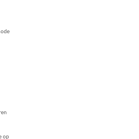
hode
ren
e op