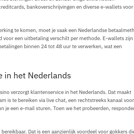
reditcards, bankoverschrijvingen en diverse e-wallets voor
merking te komen, moet je vaak een Nederlandse betaalmet
jd voor een uitbetaling verschilt per methode. E-wallets zijn
tbetalingen binnen 24 tot 48 uur te verwerken, wat een
e in het Nederlands
sino verzorgt klantenservice in het Nederlands. Dat maakt
m is te bereiken via live chat, een rechtstreeks kanaal voor
un je een e-mail sturen. Toen we het probeerden, responde
 bereikbaar. Dat is een aanzienlijk voordeel voor gokkers di