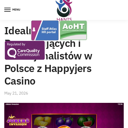
Skip
Skip
to
to
MENU
navigation
content
Idealne dla
Początkujących i
Profesjonalistów w
Polsce z Happyjers
Casino
May 21, 2026