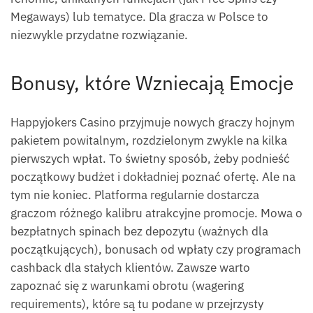
Megaways) lub tematyce. Dla gracza w Polsce to
niezwykle przydatne rozwiązanie.
Bonusy, które Wzniecają Emocje
Happyjokers Casino przyjmuje nowych graczy hojnym
pakietem powitalnym, rozdzielonym zwykle na kilka
pierwszych wpłat. To świetny sposób, żeby podnieść
początkowy budżet i dokładniej poznać ofertę. Ale na
tym nie koniec. Platforma regularnie dostarcza
graczom różnego kalibru atrakcyjne promocje. Mowa o
bezpłatnych spinach bez depozytu (ważnych dla
początkujących), bonusach od wpłaty czy programach
cashback dla stałych klientów. Zawsze warto
zapoznać się z warunkami obrotu (wagering
requirements), które są tu podane w przejrzysty