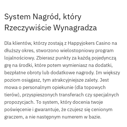
System Nagród, który
Rzeczywiście Wynagradza
Dla klientów, którzy zostają z Happyjokers Casino na
dłuższy okres, stworzono wielostopniowy program
lojalnościowy. Zbierasz punkty za każdą pojedynczą
grę na środki, które potem wymieniasz na dodatki,
bezpłatne obroty lub dodatkowe nagrody. Im większy
poziom osiągasz, tym atrakcyjniejsze zalety. Jest
mowa o personalnym opiekunie (dla topowych
tierów), przyspieszonych transferach czy specjalnych
propozycjach. To system, który docenia twoje
poświęcenie i gwarantuje, że czujesz się cenionym
graczem, a nie następnym numerem w bazie.