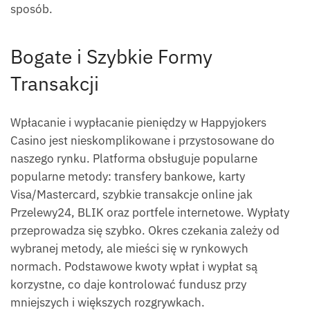
sposób.
Bogate i Szybkie Formy
Transakcji
Wpłacanie i wypłacanie pieniędzy w Happyjokers
Casino jest nieskomplikowane i przystosowane do
naszego rynku. Platforma obsługuje popularne
popularne metody: transfery bankowe, karty
Visa/Mastercard, szybkie transakcje online jak
Przelewy24, BLIK oraz portfele internetowe. Wypłaty
przeprowadza się szybko. Okres czekania zależy od
wybranej metody, ale mieści się w rynkowych
normach. Podstawowe kwoty wpłat i wypłat są
korzystne, co daje kontrolować fundusz przy
mniejszych i większych rozgrywkach.