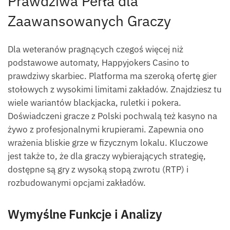
Prawdziwa Perła dla
Zaawansowanych Graczy
Dla weteranów pragnących czegoś więcej niż
podstawowe automaty, Happyjokers Casino to
prawdziwy skarbiec. Platforma ma szeroką ofertę gier
stołowych z wysokimi limitami zakładów. Znajdziesz tu
wiele wariantów blackjacka, ruletki i pokera.
Doświadczeni gracze z Polski pochwalą też kasyno na
żywo z profesjonalnymi krupierami. Zapewnia ono
wrażenia bliskie grze w fizycznym lokalu. Kluczowe
jest także to, że dla graczy wybierających strategię,
dostępne są gry z wysoką stopą zwrotu (RTP) i
rozbudowanymi opcjami zakładów.
Wymyślne Funkcje i Analizy