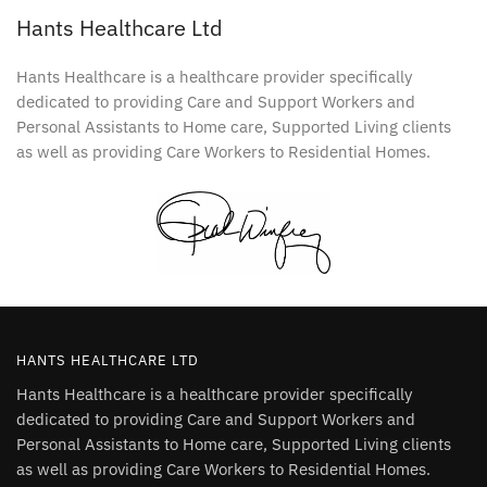
Hants Healthcare Ltd
Hants Healthcare is a healthcare provider specifically
dedicated to providing Care and Support Workers and
Personal Assistants to Home care, Supported Living clients
as well as providing Care Workers to Residential Homes.
HANTS HEALTHCARE LTD
Hants Healthcare is a healthcare provider specifically
dedicated to providing Care and Support Workers and
Personal Assistants to Home care, Supported Living clients
as well as providing Care Workers to Residential Homes.