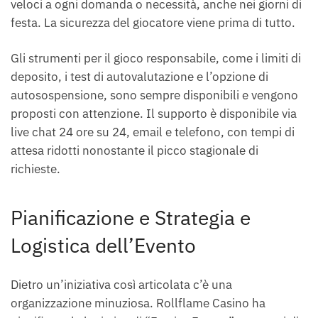
veloci a ogni domanda o necessità, anche nei giorni di
festa. La sicurezza del giocatore viene prima di tutto.
Gli strumenti per il gioco responsabile, come i limiti di
deposito, i test di autovalutazione e l’opzione di
autosospensione, sono sempre disponibili e vengono
proposti con attenzione. Il supporto è disponibile via
live chat 24 ore su 24, email e telefono, con tempi di
attesa ridotti nonostante il picco stagionale di
richieste.
Pianificazione e Strategia e
Logistica dell’Evento
Dietro un’iniziativa così articolata c’è una
organizzazione minuziosa. Rollflame Casino ha