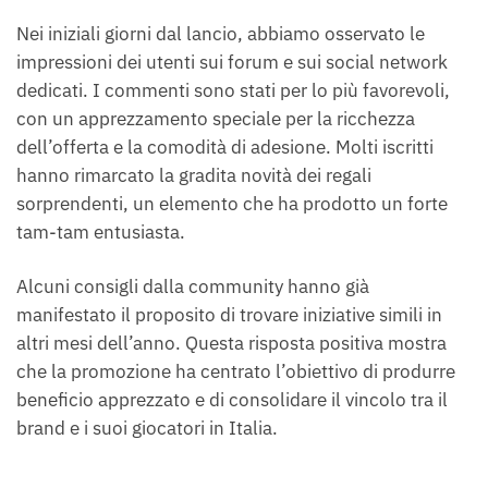
Nei iniziali giorni dal lancio, abbiamo osservato le
impressioni dei utenti sui forum e sui social network
dedicati. I commenti sono stati per lo più favorevoli,
con un apprezzamento speciale per la ricchezza
dell’offerta e la comodità di adesione. Molti iscritti
hanno rimarcato la gradita novità dei regali
sorprendenti, un elemento che ha prodotto un forte
tam-tam entusiasta.
Alcuni consigli dalla community hanno già
manifestato il proposito di trovare iniziative simili in
altri mesi dell’anno. Questa risposta positiva mostra
che la promozione ha centrato l’obiettivo di produrre
beneficio apprezzato e di consolidare il vincolo tra il
brand e i suoi giocatori in Italia.