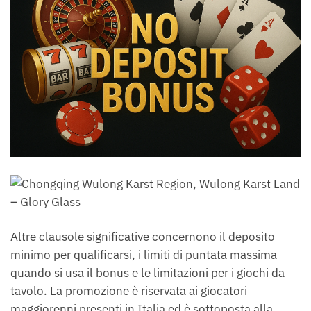
Altre clausole significative concernono il deposito
minimo per qualificarsi, i limiti di puntata massima
quando si usa il bonus e le limitazioni per i giochi da
tavolo. La promozione è riservata ai giocatori
maggiorenni presenti in Italia ed è sottoposta alla