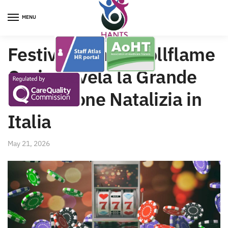
Skip
Skip
to
to
MENU
navigation
content
Festive Frenzy: Rollflame
Casino Svela la Grande
Promozione Natalizia in
Italia
May 21, 2026