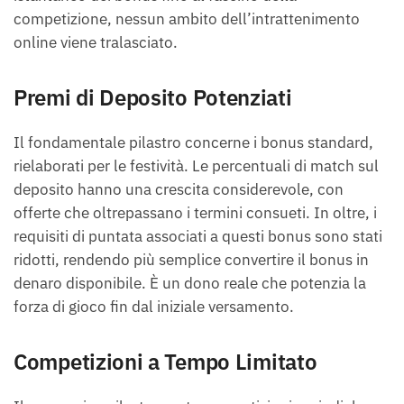
competizione, nessun ambito dell’intrattenimento
online viene tralasciato.
Premi di Deposito Potenziati
Il fondamentale pilastro concerne i bonus standard,
rielaborati per le festività. Le percentuali di match sul
deposito hanno una crescita considerevole, con
offerte che oltrepassano i termini consueti. In oltre, i
requisiti di puntata associati a questi bonus sono stati
ridotti, rendendo più semplice convertire il bonus in
denaro disponibile. È un dono reale che potenzia la
forza di gioco fin dal iniziale versamento.
Competizioni a Tempo Limitato