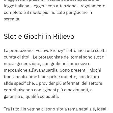
legge italiana. Leggere con attenzione il regolamento
completo è il modo più indicato per giocare in
serenità.
Slot e Giochi in Rilievo
La promozione “Festive Frenzy” sottolinea una scelta
curata di titoli. Le protagoniste dei tornei sono slot di
nuova generazione, con grafiche immersive e
meccaniche all’avanguardia. Sono presenti i giochi
tradizionali come blackjack e roulette, con le loro
sfide specifiche. I provider più affermati del settore
contribuiscono con i giochi più emozionanti, a
garanzia di qualità ed equità.
Tra i titoli in vetrina ci sono slot a tema natalizie, ideali