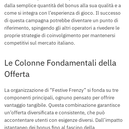
dalla semplice quantità del bonus alla sua qualità e a
come si integra con l’esperienza di gioco. Il successo
di questa campagna potrebbe diventare un punto di
riferimento, spingendo gli altri operatori a rivedere le
proprie strategie di coinvolgimento per mantenersi
competitivi sul mercato italiano.
Le Colonne Fondamentali della
Offerta
La organizzazione di “Festive Frenzy” si fonda su tre
componenti principali, ognuno pensato per offrire
vantaggio tangibile. Questa combinazione garantisce
un’offerta diversificata e consistente, che può
accontentare utenti con esigenze diversi. Dall’impatto
istantaneo dei bonus fino al fascino della