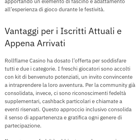
apportando un elemento di fascino e adattamento
all’esperienza di gioco durante le festività.
Vantaggi per i Iscritti Attuali e
Appena Arrivati
Rollflame Casino ha dosato l’offerta per soddisfare
tutti e due i categorie. I freschi giocatori sono accolti
con kit di benvenuto potenziati, un invito convincente
a intraprendere la loro avventura. Per la community già
consolidata, invece, ci sono riconoscimenti fedeltà
supplementari, cashback particolari e chiamate a
eventi riservati. Questo approccio inclusivo consolida
il senso di appartenenza e gratifica ogni genere di
partecipazione.