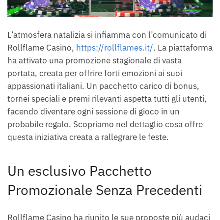
L’atmosfera natalizia si infiamma con l’comunicato di
Rollflame Casino,
https://rollflames.it/
. La piattaforma
ha attivato una promozione stagionale di vasta
portata, creata per offrire forti emozioni ai suoi
appassionati italiani. Un pacchetto carico di bonus,
tornei speciali e premi rilevanti aspetta tutti gli utenti,
facendo diventare ogni sessione di gioco in un
probabile regalo. Scopriamo nel dettaglio cosa offre
questa iniziativa creata a rallegrare le feste.
Un esclusivo Pacchetto
Promozionale Senza Precedenti
Rollflame Casino ha riunito le sue proposte più audaci