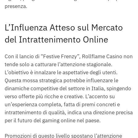
presenza.
L’Influenza Atteso sul Mercato
del Intrattenimento Online
Con il lancio di “Festive Frenzy”, Rollflame Casino non
tende solo a catturare l’attenzione stagionale.
L’obiettivo è innalzare le aspettative degli utenti.
Questa mossa strategica potrebbe influenzare le
dinamiche competitive del settore in Italia, spingendo
verso offerte più ricche e creative. L’accento su
un’esperienza completa, fatta di premi concreti e
intrattenimento di qualità, indica una direzione precisa
per il futuro del gaming online nel paese.
Promozioni di questo livello spostano l’attenzione