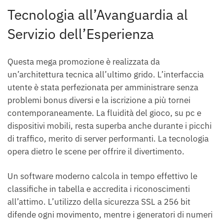
Tecnologia all’Avanguardia al
Servizio dell’Esperienza
Questa mega promozione è realizzata da
un’architettura tecnica all’ultimo grido. L’interfaccia
utente è stata perfezionata per amministrare senza
problemi bonus diversi e la iscrizione a più tornei
contemporaneamente. La fluidità del gioco, su pc e
dispositivi mobili, resta superba anche durante i picchi
di traffico, merito di server performanti. La tecnologia
opera dietro le scene per offrire il divertimento.
Un software moderno calcola in tempo effettivo le
classifiche in tabella e accredita i riconoscimenti
all’attimo. L’utilizzo della sicurezza SSL a 256 bit
difende ogni movimento, mentre i generatori di numeri