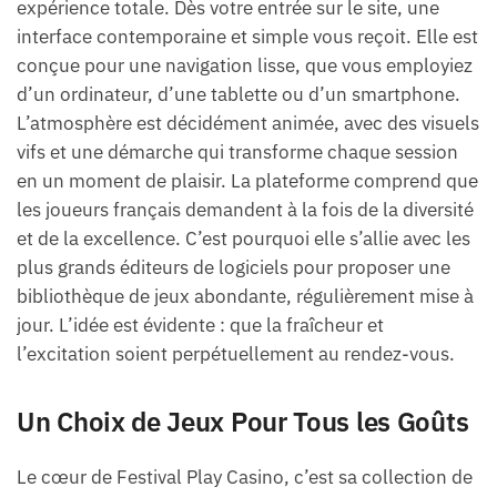
expérience totale. Dès votre entrée sur le site, une
interface contemporaine et simple vous reçoit. Elle est
conçue pour une navigation lisse, que vous employiez
d’un ordinateur, d’une tablette ou d’un smartphone.
L’atmosphère est décidément animée, avec des visuels
vifs et une démarche qui transforme chaque session
en un moment de plaisir. La plateforme comprend que
les joueurs français demandent à la fois de la diversité
et de la excellence. C’est pourquoi elle s’allie avec les
plus grands éditeurs de logiciels pour proposer une
bibliothèque de jeux abondante, régulièrement mise à
jour. L’idée est évidente : que la fraîcheur et
l’excitation soient perpétuellement au rendez-vous.
Un Choix de Jeux Pour Tous les Goûts
Le cœur de Festival Play Casino, c’est sa collection de