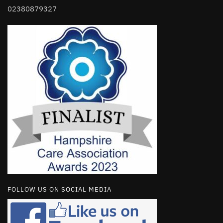
02380879327
FOLLOW US ON SOCIAL MEDIA