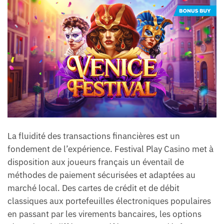
La fluidité des transactions financières est un
fondement de l’expérience. Festival Play Casino met à
disposition aux joueurs français un éventail de
méthodes de paiement sécurisées et adaptées au
marché local. Des cartes de crédit et de débit
classiques aux portefeuilles électroniques populaires
en passant par les virements bancaires, les options