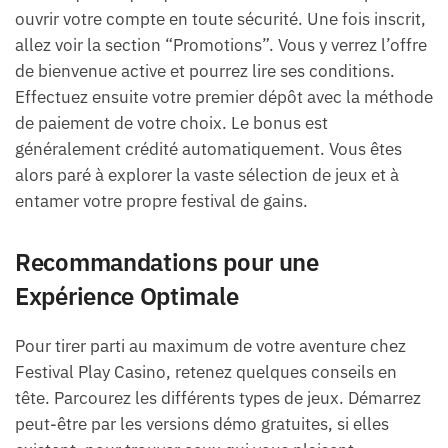
ouvrir votre compte en toute sécurité. Une fois inscrit,
allez voir la section “Promotions”. Vous y verrez l’offre
de bienvenue active et pourrez lire ses conditions.
Effectuez ensuite votre premier dépôt avec la méthode
de paiement de votre choix. Le bonus est
généralement crédité automatiquement. Vous êtes
alors paré à explorer la vaste sélection de jeux et à
entamer votre propre festival de gains.
Recommandations pour une
Expérience Optimale
Pour tirer parti au maximum de votre aventure chez
Festival Play Casino, retenez quelques conseils en
tête. Parcourez les différents types de jeux. Démarrez
peut-être par les versions démo gratuites, si elles