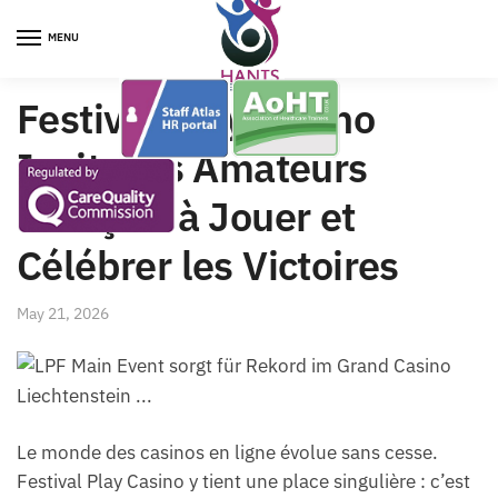
Skip
Skip
to
to
MENU
navigation
content
Festival Play Casino
Invite les Amateurs
Français à Jouer et
Célébrer les Victoires
May 21, 2026
Le monde des casinos en ligne évolue sans cesse.
Festival Play Casino y tient une place singulière : c’est