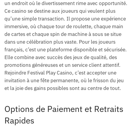
un endroit où le divertissement rime avec opportunité.
Ce casino se destine aux joueurs qui veulent plus
qu’une simple transaction. Il propose une expérience
immersive, où chaque tour de roulette, chaque main
de cartes et chaque spin de machine à sous se situe
dans une célébration plus vaste. Pour les joueurs
français, c’est une plateforme disponible et sécurisée.
Elle combine avec succès des jeux de qualité, des
promotions généreuses et un service client attentif.
Rejoindre Festival Play Casino, c’est accepter une
invitation à une fête permanente, où le frisson du jeu
et la joie des gains possibles sont au centre de tout.
Options de Paiement et Retraits
Rapides