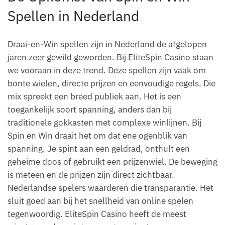
Spellen in Nederland
Draai-en-Win spellen zijn in Nederland de afgelopen
jaren zeer gewild geworden. Bij EliteSpin Casino staan
we vooraan in deze trend. Deze spellen zijn vaak om
bonte wielen, directe prijzen en eenvoudige regels. Die
mix spreekt een breed publiek aan. Het is een
toegankelijk soort spanning, anders dan bij
traditionele gokkasten met complexe winlijnen. Bij
Spin en Win draait het om dat ene ogenblik van
spanning. Je spint aan een geldrad, onthult een
geheime doos of gebruikt een prijzenwiel. De beweging
is meteen en de prijzen zijn direct zichtbaar.
Nederlandse spelers waarderen die transparantie. Het
sluit goed aan bij het snellheid van online spelen
tegenwoordig. EliteSpin Casino heeft de meest