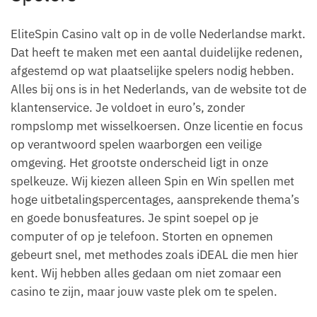
EliteSpin Casino valt op in de volle Nederlandse markt.
Dat heeft te maken met een aantal duidelijke redenen,
afgestemd op wat plaatselijke spelers nodig hebben.
Alles bij ons is in het Nederlands, van de website tot de
klantenservice. Je voldoet in euro’s, zonder
rompslomp met wisselkoersen. Onze licentie en focus
op verantwoord spelen waarborgen een veilige
omgeving. Het grootste onderscheid ligt in onze
spelkeuze. Wij kiezen alleen Spin en Win spellen met
hoge uitbetalingspercentages, aansprekende thema’s
en goede bonusfeatures. Je spint soepel op je
computer of op je telefoon. Storten en opnemen
gebeurt snel, met methodes zoals iDEAL die men hier
kent. Wij hebben alles gedaan om niet zomaar een
casino te zijn, maar jouw vaste plek om te spelen.