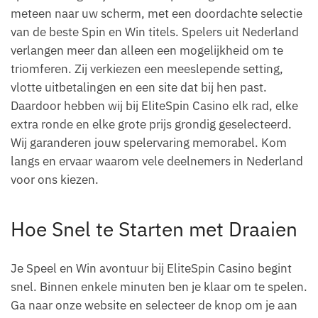
meteen naar uw scherm, met een doordachte selectie
van de beste Spin en Win titels. Spelers uit Nederland
verlangen meer dan alleen een mogelijkheid om te
triomferen. Zij verkiezen een meeslepende setting,
vlotte uitbetalingen en een site dat bij hen past.
Daardoor hebben wij bij EliteSpin Casino elk rad, elke
extra ronde en elke grote prijs grondig geselecteerd.
Wij garanderen jouw spelervaring memorabel. Kom
langs en ervaar waarom vele deelnemers in Nederland
voor ons kiezen.
Hoe Snel te Starten met Draaien
Je Speel en Win avontuur bij EliteSpin Casino begint
snel. Binnen enkele minuten ben je klaar om te spelen.
Ga naar onze website en selecteer de knop om je aan