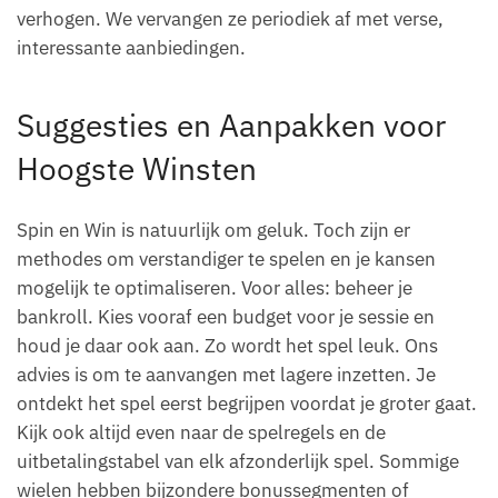
verhogen. We vervangen ze periodiek af met verse,
interessante aanbiedingen.
Suggesties en Aanpakken voor
Hoogste Winsten
Spin en Win is natuurlijk om geluk. Toch zijn er
methodes om verstandiger te spelen en je kansen
mogelijk te optimaliseren. Voor alles: beheer je
bankroll. Kies vooraf een budget voor je sessie en
houd je daar ook aan. Zo wordt het spel leuk. Ons
advies is om te aanvangen met lagere inzetten. Je
ontdekt het spel eerst begrijpen voordat je groter gaat.
Kijk ook altijd even naar de spelregels en de
uitbetalingstabel van elk afzonderlijk spel. Sommige
wielen hebben bijzondere bonussegmenten of