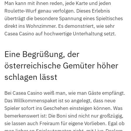
Man kann mit ihnen reden, jede Karte und jeden
Roulette-Wurf genau verfolgen. Dieses Erlebnis
überträgt die besondere Spannung eines Spieltisches
direkt ins Wohnzimmer. Es demonstriert, wie sehr
Casea Casino auf hochwertige Unterhaltung setzt.
Eine Begrüßung, der
österreichische Gemüter höher
schlagen lässt
Bei Casea Casino weiß man, wie man Gäste empfängt.
Das Willkommenspaket ist so angelegt, dass neue
Spieler sofort ins Geschehen einsteigen können. Was
bemerkenswert ist: Die Boni sind nicht nur großzügig,
sie lassen auch Freiraum für eigene Vorlieben. Egal ob