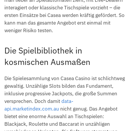
man lieber an Spielautomaten zieht, mit Live-Dealern
interagiert oder klassische Tischspiele vorzieht – die
ersten Einsätze bei Casea werden kräftig gefördert. So
kann man das gesamte Angebot erst einmal mit
weniger Risiko testen.
Die Spielbibliothek in
kosmischen Ausmaßen
Die Spielesammlung von Casea Casino ist schlichtweg
gewaltig. Unzählige Slots bilden das Fundament,
inklusive progressive Jackpots, die große Summen
versprechen. Doch damit
data-
api.marketindex.com.au
nicht genug. Das Angebot
bietet eine enorme Auswahl an Tischspielen:
Blackjack, Roulette und Baccarat in unzähligen