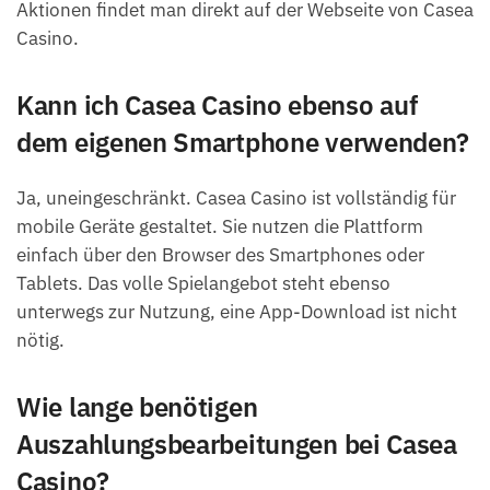
Aktionen findet man direkt auf der Webseite von Casea
Casino.
Kann ich Casea Casino ebenso auf
dem eigenen Smartphone verwenden?
Ja, uneingeschränkt. Casea Casino ist vollständig für
mobile Geräte gestaltet. Sie nutzen die Plattform
einfach über den Browser des Smartphones oder
Tablets. Das volle Spielangebot steht ebenso
unterwegs zur Nutzung, eine App-Download ist nicht
nötig.
Wie lange benötigen
Auszahlungsbearbeitungen bei Casea
Casino?