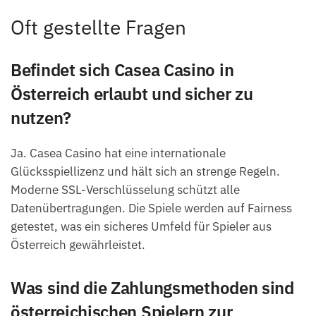
Oft gestellte Fragen
Befindet sich Casea Casino in
Österreich erlaubt und sicher zu
nutzen?
Ja. Casea Casino hat eine internationale
Glücksspiellizenz und hält sich an strenge Regeln.
Moderne SSL-Verschlüsselung schützt alle
Datenübertragungen. Die Spiele werden auf Fairness
getestet, was ein sicheres Umfeld für Spieler aus
Österreich gewährleistet.
Was sind die Zahlungsmethoden sind
österreichischen Spielern zur