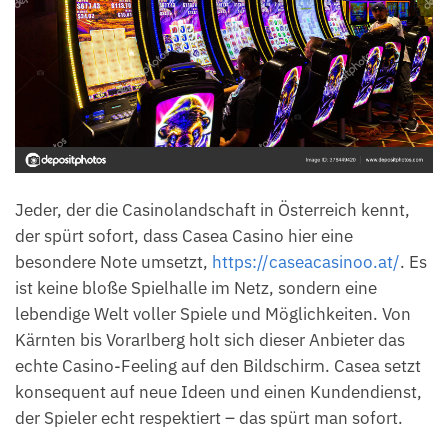
Jeder, der die Casinolandschaft in Österreich kennt,
der spürt sofort, dass Casea Casino hier eine
besondere Note umsetzt,
https://caseacasinoo.at/
. Es
ist keine bloße Spielhalle im Netz, sondern eine
lebendige Welt voller Spiele und Möglichkeiten. Von
Kärnten bis Vorarlberg holt sich dieser Anbieter das
echte Casino-Feeling auf den Bildschirm. Casea setzt
konsequent auf neue Ideen und einen Kundendienst,
der Spieler echt respektiert – das spürt man sofort.