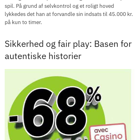
spil. På grund af selvkontrol og et roligt hoved
lykkedes det han at forvandle sin indsats til 45.000 kr.
på kun to timer.
Sikkerhed og fair play: Basen for
autentiske historier