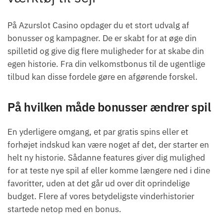
På Azurslot Casino opdager du et stort udvalg af
bonusser og kampagner. De er skabt for at øge din
spilletid og give dig flere muligheder for at skabe din
egen historie. Fra din velkomstbonus til de ugentlige
tilbud kan disse fordele gøre en afgørende forskel.
På hvilken måde bonusser ændrer spil
En yderligere omgang, et par gratis spins eller et
forhøjet indskud kan være noget af det, der starter en
helt ny historie. Sådanne features giver dig mulighed
for at teste nye spil af eller komme længere ned i dine
favoritter, uden at det går ud over dit oprindelige
budget. Flere af vores betydeligste vinderhistorier
startede netop med en bonus.