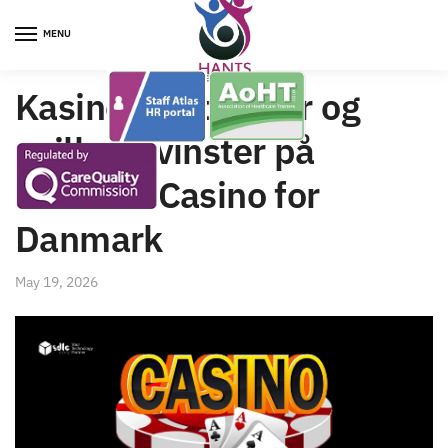
Skip
Skip
to
to
MENU
navigation
content
Kasinoberetninger og
spillergevinster på
Azurslot Casino for
Danmark
May 19, 2026