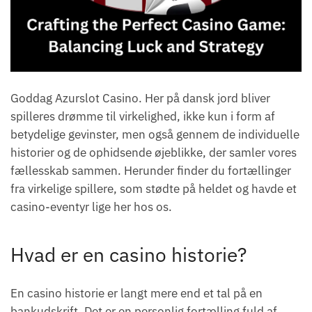
Goddag Azurslot Casino. Her på dansk jord bliver
spilleres drømme til virkelighed, ikke kun i form af
betydelige gevinster, men også gennem de individuelle
historier og de ophidsende øjeblikke, der samler vores
fællesskab sammen. Herunder finder du fortællinger
fra virkelige spillere, som stødte på heldet og havde et
casino-eventyr lige her hos os.
Hvad er en casino historie?
En casino historie er langt mere end et tal på en
bankudskrift. Det er en personlig fortælling fuld af