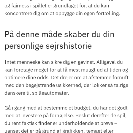
og fairness i spillet er grundlaget for, at du kan
koncentrere dig om at opbygge din egen fortælling.
På denne måde skaber du din
personlige sejrshistorie
Intet menneske kan sikre dig en gevinst. Alligevel du
kan foretage meget for at få mest muligt ud af tiden og
optimere dine odds. Det drejer om at afstemme fornuft
med den begejstrende usikkerhed, der lokker så talrige
danskere til spilleautomater.
Gå i gang med at bestemme et budget, du har det godt
med at investere på fornøjelse. Beslut derefter de spil,
du rent faktisk finder er underholdende at prøve –
uanset det er på grund af grafikken, temaet eller