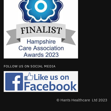
FOLLOW US ON SOCIAL MEDIA
© Hants Healthcare Ltd 2023