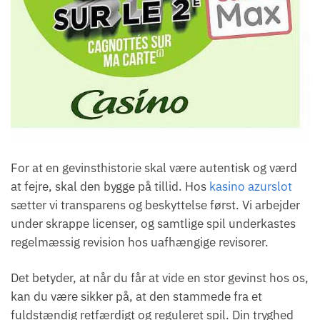
For at en gevinsthistorie skal være autentisk og værd
at fejre, skal den bygge på tillid. Hos
kasino azurslot
sætter vi transparens og beskyttelse først. Vi arbejder
under skrappe licenser, og samtlige spil underkastes
regelmæssig revision hos uafhængige revisorer.
Det betyder, at når du får at vide en stor gevinst hos os,
kan du være sikker på, at den stammede fra et
fuldstændig retfærdigt og reguleret spil. Din tryghed