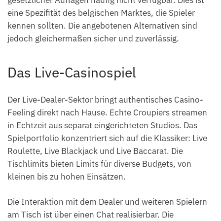
eine Spezifität des belgischen Marktes, die Spieler
kennen sollten. Die angebotenen Alternativen sind
jedoch gleichermaßen sicher und zuverlässig.
Das Live-Casinospiel
Der Live-Dealer-Sektor bringt authentisches Casino-
Feeling direkt nach Hause. Echte Croupiers streamen
in Echtzeit aus separat eingerichteten Studios. Das
Spielportfolio konzentriert sich auf die Klassiker: Live
Roulette, Live Blackjack und Live Baccarat. Die
Tischlimits bieten Limits für diverse Budgets, von
kleinen bis zu hohen Einsätzen.
Die Interaktion mit dem Dealer und weiteren Spielern
am Tisch ist über einen Chat realisierbar. Die