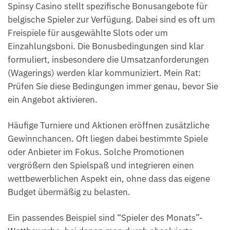
Spinsy Casino stellt spezifische Bonusangebote für
belgische Spieler zur Verfügung. Dabei sind es oft um
Freispiele für ausgewählte Slots oder um
Einzahlungsboni. Die Bonusbedingungen sind klar
formuliert, insbesondere die Umsatzanforderungen
(Wagerings) werden klar kommuniziert. Mein Rat:
Prüfen Sie diese Bedingungen immer genau, bevor Sie
ein Angebot aktivieren.
Häufige Turniere und Aktionen eröffnen zusätzliche
Gewinnchancen. Oft liegen dabei bestimmte Spiele
oder Anbieter im Fokus. Solche Promotionen
vergrößern den Spielspaß und integrieren einen
wettbewerblichen Aspekt ein, ohne dass das eigene
Budget übermäßig zu belasten.
Ein passendes Beispiel sind “Spieler des Monats”-