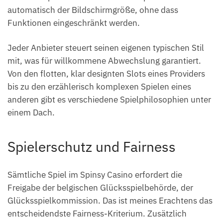
automatisch der Bildschirmgröße, ohne dass
Funktionen eingeschränkt werden.
Jeder Anbieter steuert seinen eigenen typischen Stil
mit, was für willkommene Abwechslung garantiert.
Von den flotten, klar designten Slots eines Providers
bis zu den erzählerisch komplexen Spielen eines
anderen gibt es verschiedene Spielphilosophien unter
einem Dach.
Spielerschutz und Fairness
Sämtliche Spiel im Spinsy Casino erfordert die
Freigabe der belgischen Glücksspielbehörde, der
Glücksspielkommission. Das ist meines Erachtens das
entscheidendste Fairness-Kriterium. Zusätzlich