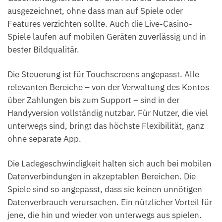
ausgezeichnet, ohne dass man auf Spiele oder
Features verzichten sollte. Auch die Live-Casino-
Spiele laufen auf mobilen Geräten zuverlässig und in
bester Bildqualitär.
Die Steuerung ist für Touchscreens angepasst. Alle
relevanten Bereiche – von der Verwaltung des Kontos
über Zahlungen bis zum Support – sind in der
Handyversion vollständig nutzbar. Für Nutzer, die viel
unterwegs sind, bringt das höchste Flexibilität, ganz
ohne separate App.
Die Ladegeschwindigkeit halten sich auch bei mobilen
Datenverbindungen in akzeptablen Bereichen. Die
Spiele sind so angepasst, dass sie keinen unnötigen
Datenverbrauch verursachen. Ein nützlicher Vorteil für
jene, die hin und wieder von unterwegs aus spielen.