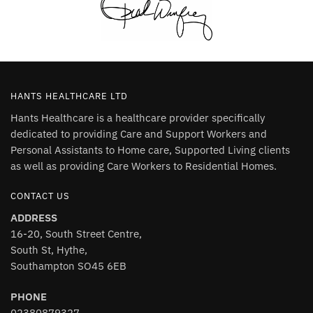
HANTS HEALTHCARE LTD
Hants Healthcare is a healthcare provider specifically
dedicated to providing Care and Support Workers and
Personal Assistants to Home care, Supported Living clients
as well as providing Care Workers to Residential Homes.
CONTACT US
ADDRESS
16-20, South Street Centre,
South St, Hythe,
Southampton SO45 6EB
PHONE
02380879327