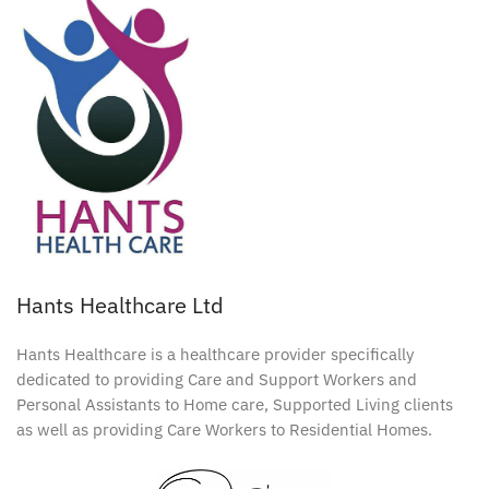
Hants Healthcare Ltd
Hants Healthcare is a healthcare provider specifically
dedicated to providing Care and Support Workers and
Personal Assistants to Home care, Supported Living clients
as well as providing Care Workers to Residential Homes.