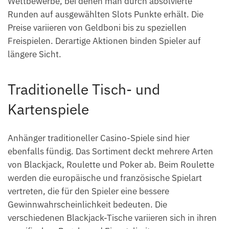
Wettbewerbe, bei denen man durch absolvierte
Runden auf ausgewählten Slots Punkte erhält. Die
Preise variieren von Geldboni bis zu speziellen
Freispielen. Derartige Aktionen binden Spieler auf
längere Sicht.
Traditionelle Tisch- und
Kartenspiele
Anhänger traditioneller Casino-Spiele sind hier
ebenfalls fündig. Das Sortiment deckt mehrere Arten
von Blackjack, Roulette und Poker ab. Beim Roulette
werden die europäische und französische Spielart
vertreten, die für den Spieler eine bessere
Gewinnwahrscheinlichkeit bedeuten. Die
verschiedenen Blackjack-Tische variieren sich in ihren