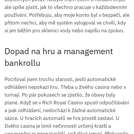
ale spíše zjistit, jak to všechno pracuje v každodenním
používání. Potřebuju, aby moje konto byl v bezpečí, ale
přitom nechci, aby mě systém vylogoval ve chvíli, kdy
si jen běžím pro sklenici vody nebo napíšu na zprávu.
Dopad na hru a management
bankrollu
Pociťoval jsem trochu starosti, jestli automatické
odhlášení nepokazí hru. Třeba u živého casina nebo v
turnaji. Po pár pokusech se zjistilo, že obavy byly
plané. Když se v Rich Royal Casino spustí odpočítávání
a pak odhlášení, nedochází k žádné automatické
sázce. U hracích automatů se hra prostě zastaví. U
živého casina je limit nečinnosti určený kratší a
upozornění je intenzivnější, což dává smysl. Překvapilo