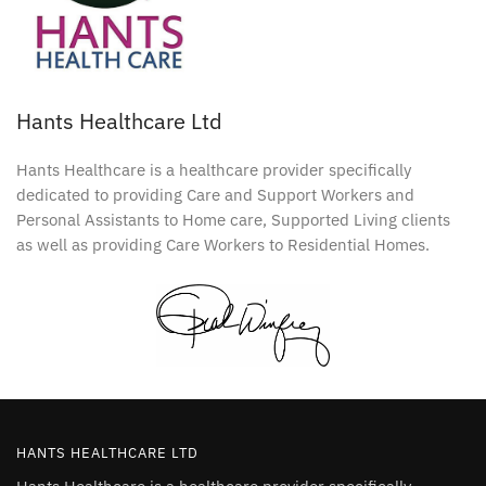
Hants Healthcare Ltd
Hants Healthcare is a healthcare provider specifically
dedicated to providing Care and Support Workers and
Personal Assistants to Home care, Supported Living clients
as well as providing Care Workers to Residential Homes.
HANTS HEALTHCARE LTD