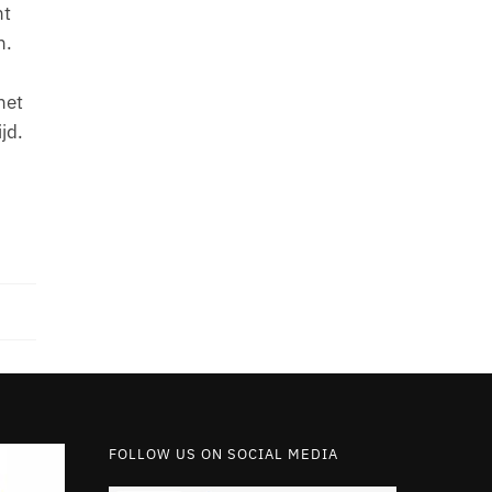
nt
n.
net
jd.
FOLLOW US ON SOCIAL MEDIA