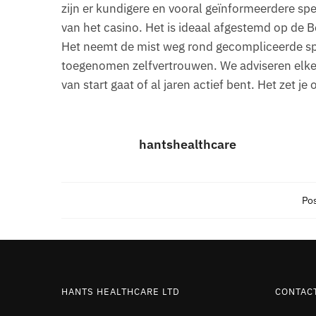
zijn er kundigere en vooral geïnformeerdere sp
van het casino. Het is ideaal afgestemd op de 
Het neemt de mist weg rond gecompliceerde spe
toegenomen zelfvertrouwen. We adviseren elke s
van start gaat of al jaren actief bent. Het zet 
hantshealthcare
Pos
HANTS HEALTHCARE LTD
CONTAC