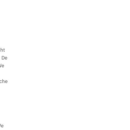
cht
. De
We
sche
We