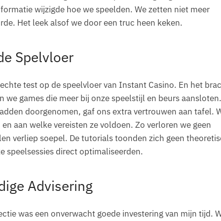
nformatie wijzigde hoe we speelden. We zetten niet meer
rde. Het leek alsof we door een truc heen keken.
de Spelvloer
chte test op de speelvloer van Instant Casino. En het bra
kten we games die meer bij onze speelstijl en beurs aansloten
hadden doorgenomen, gaf ons extra vertrouwen aan tafel. 
 en aan welke vereisten ze voldoen. Zo verloren we geen
en verliep soepel. De tutorials toonden zich geen theoreti
 speelsessies direct optimaliseerden.
dige Advisering
ectie was een onverwacht goede investering van mijn tijd. 