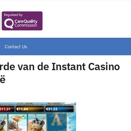
Contact Us
rde van de Instant Casino
ië