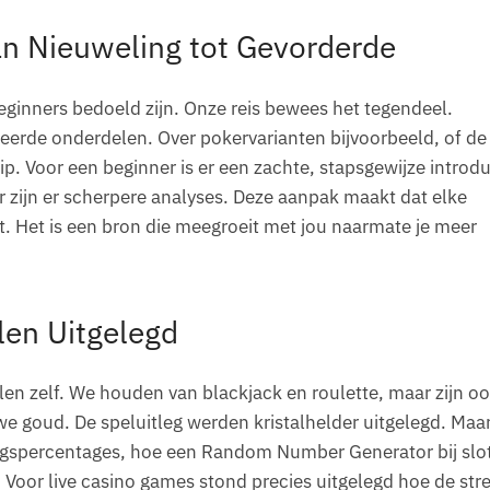
van Nieuweling tot Gevorderde
eginners bedoeld zijn. Onze reis bewees het tegendeel.
erde onderdelen. Over pokervarianten bijvoorbeeld, of de
p. Voor een beginner is er een zachte, stapsgewijze introdu
r zijn er scherpere analyses. Deze aanpak maakt dat elke
dt. Het is een bron die meegroeit met jou naarmate je meer
len Uitgelegd
len zelf. We houden van blackjack en roulette, maar zijn o
we goud. De speluitleg werden kristalhelder uitgelegd. Maa
ingspercentages, hoe een Random Number Generator bij slo
 Voor live casino games stond precies uitgelegd hoe de st