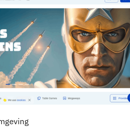
omgeving