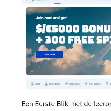
Een Eerste Blik met de leer