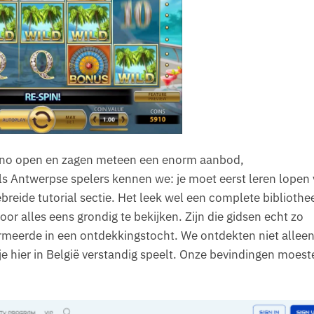
sino open en zagen meteen een enorm aanbod,
ls Antwerpse spelers kennen we: je moet eerst leren lopen
gebreide tutorial sectie. Het leek wel een complete bibliothe
or alles eens grondig te bekijken. Zijn die gidsen echt zo
ormeerde in een ontdekkingstocht. We ontdekten niet allee
je hier in België verstandig speelt. Onze bevindingen moest