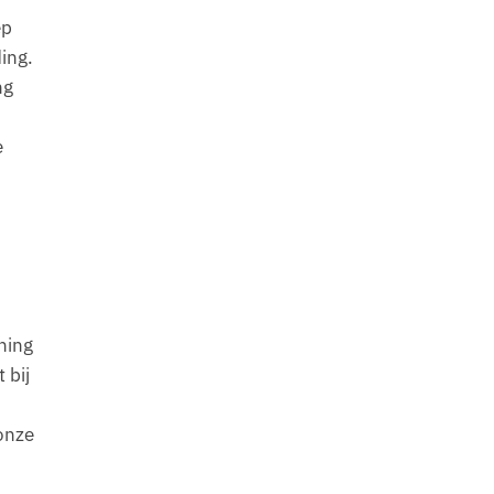
ep
ing.
ng
e
ning
 bij
onze