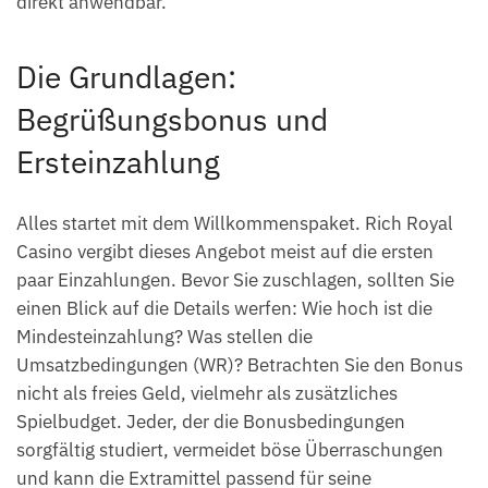
direkt anwendbar.
Die Grundlagen:
Begrüßungsbonus und
Ersteinzahlung
Alles startet mit dem Willkommenspaket. Rich Royal
Casino vergibt dieses Angebot meist auf die ersten
paar Einzahlungen. Bevor Sie zuschlagen, sollten Sie
einen Blick auf die Details werfen: Wie hoch ist die
Mindesteinzahlung? Was stellen die
Umsatzbedingungen (WR)? Betrachten Sie den Bonus
nicht als freies Geld, vielmehr als zusätzliches
Spielbudget. Jeder, der die Bonusbedingungen
sorgfältig studiert, vermeidet böse Überraschungen
und kann die Extramittel passend für seine