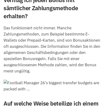
sämtlicher Zahlungsmethode
erhalten?
Das funktioniert nicht immer. Manche
Zahlungsmethoden, zum Beispiel bestimmte E-
Wallets oder Prepaid-Karten, sind von Bonusaktionen
oft ausgeschlossen. Die Information finden Sie in den
allgemeinen Geschäftsbedingungen oder den
speziellen Bonusregeln. Falls Sie mit einer
ausgeschlossenen Methode zahlen, wird der Bonus
meist ungültig.
Auf welche Weise beteilige ich einem