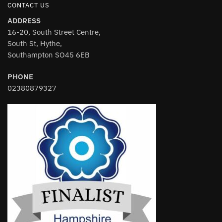
CONTACT US
ADDRESS
16-20, South Street Centre,
South St, Hythe,
Southampton SO45 6EB
PHONE
02380879327