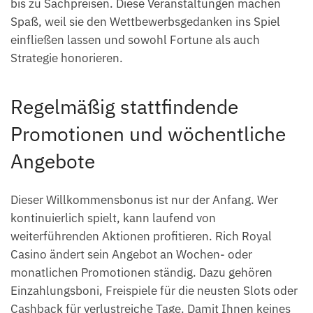
bis zu Sachpreisen. Diese Veranstaltungen machen
Spaß, weil sie den Wettbewerbsgedanken ins Spiel
einfließen lassen und sowohl Fortune als auch
Strategie honorieren.
Regelmäßig stattfindende
Promotionen und wöchentliche
Angebote
Dieser Willkommensbonus ist nur der Anfang. Wer
kontinuierlich spielt, kann laufend von
weiterführenden Aktionen profitieren. Rich Royal
Casino ändert sein Angebot an Wochen- oder
monatlichen Promotionen ständig. Dazu gehören
Einzahlungsboni, Freispiele für die neusten Slots oder
Cashback für verlustreiche Tage. Damit Ihnen keines