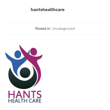
hantshealthcare
Posted in:
Uncategorized