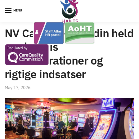
Skip
Skip
to
to
MENU
navigation
content
NV Casino – Prøv din held
med gratis
demonstrationer og
rigtige indsatser
May 17, 2026