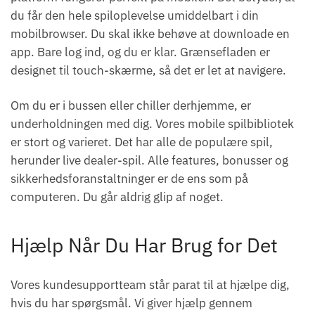
du får den hele spiloplevelse umiddelbart i din
mobilbrowser. Du skal ikke behøve at downloade en
app. Bare log ind, og du er klar. Grænsefladen er
designet til touch-skærme, så det er let at navigere.
Om du er i bussen eller chiller derhjemme, er
underholdningen med dig. Vores mobile spilbibliotek
er stort og varieret. Det har alle de populære spil,
herunder live dealer-spil. Alle features, bonusser og
sikkerhedsforanstaltninger er de ens som på
computeren. Du går aldrig glip af noget.
Hjælp Når Du Har Brug for Det
Vores kundesupportteam står parat til at hjælpe dig,
hvis du har spørgsmål. Vi giver hjælp gennem