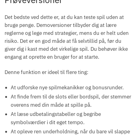
Det bedste ved dette er, at du kan teste spil uden at
bruge penge. Demoversioner tilbyder dig at lære
reglerne og lege med strategier, mens du er helt uden
risiko. Det er en god måde at få selvtillid på, før du
giver dig i kast med det virkelige spil. Du behøver ikke
engang at oprette en bruger for at starte.
Denne funktion er ideel til flere ting:
At udforske nye spilmekanikker og bonusrunder.
At finde frem til de slots eller bordspil, der stemmer
overens med din måde at spille på.
At læse udbetalingstabeller og begribe
symbolværdier i dit eget tempo.
At opleve ren underholdning, når du bare vil slappe