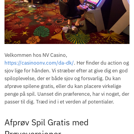
Velkommen hos NV Casino,
https://casinoonv.com/da-dk/
. Her finder du action og
sjov lige for hånden. Vi stræber efter at give dig en god
spiloplevelse, der er både sjov og forsvarlig. Du kan
afprøve spilene gratis, eller du kan placere virkelige
penge på spil. Uanset din præference, har vi noget, der
passer til dig. Træd ind i et verden af potentialer.
Afprøv Spil Gratis med
Prøveversioner