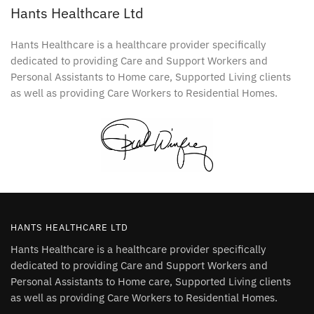
Hants Healthcare Ltd
Hants Healthcare is a healthcare provider specifically
dedicated to providing Care and Support Workers and
Personal Assistants to Home care, Supported Living clients
as well as providing Care Workers to Residential Homes.
HANTS HEALTHCARE LTD
Hants Healthcare is a healthcare provider specifically
dedicated to providing Care and Support Workers and
Personal Assistants to Home care, Supported Living clients
as well as providing Care Workers to Residential Homes.