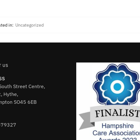
ted in:
Uncategorized
T US
SS
South Street Centre,
, Hythe,
mpton SO45 6EB
879327