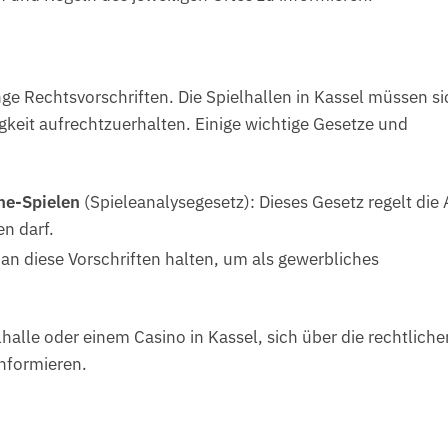
nge Rechtsvorschriften. Die Spielhallen in Kassel müssen si
igkeit aufrechtzuerhalten. Einige wichtige Gesetze und
ine-Spielen
(Spieleanalysegesetz): Dieses Gesetz regelt die 
n darf.
 an diese Vorschriften halten, um als gewerbliches
lhalle oder einem Casino in Kassel, sich über die rechtliche
nformieren.