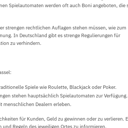
n Spielautomaten werden oft auch Boni angeboten, die 
nter strengen rechtlichen Auflagen stehen müssen, wie zum
ung. In Deutschland gibt es strenge Regulierungen für
tion zu verhindern.
assel:
raditionelle Spiele wie Roulette, Blackjack oder Poker.
tungen stehen hauptsächlich Spielautomaten zur Verfügung.
it menschlichen Dealern erleben.
chkeiten für Kunden, Geld zu gewinnen oder zu verlieren. E
n und Regeln des jeweiligen Ortes zu informieren.