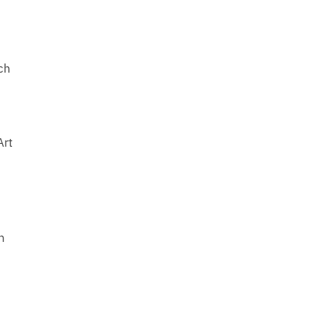
ch
Art
n