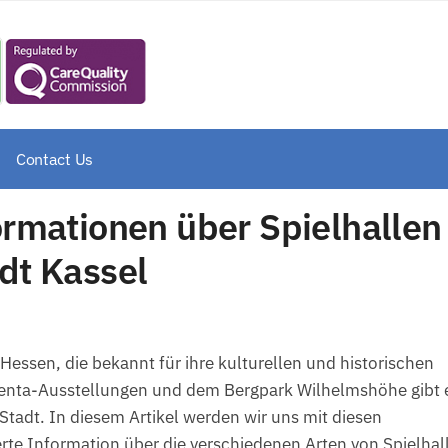
Contact Us
ormationen über Spielhallen
dt Kassel
Hessen, die bekannt für ihre kulturellen und historischen
enta-Ausstellungen und dem Bergpark Wilhelmshöhe gibt 
Stadt. In diesem Artikel werden wir uns mit diesen
erte Information über die verschiedenen Arten von Spielhal