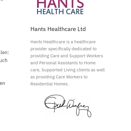
Hants Healthcare Ltd
Hants Healthcare is a healthcare
provider specifically dedicated to
len:
providing Care and Support Workers
auch
and Personal Assistants to Home
care, Supported Living clients as well
as providing Care Workers to
gen
Residential Homes.