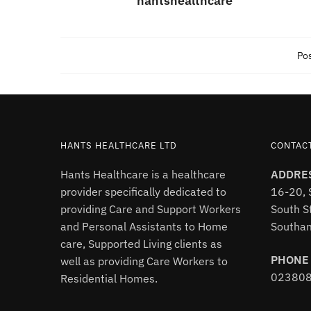
hantshealthcare
Pos
HANTS HEALTHCARE LTD
CONTAC
Hants Healthcare is a healthcare
ADDRE
provider specifically dedicated to
16-20, 
providing Care and Support Workers
South St
and Personal Assistants to Home
Southa
care, Supported Living clients as
PHONE
well as providing Care Workers to
02380
Residential Homes.