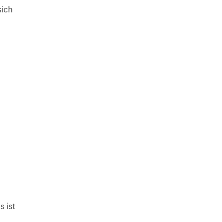
sich
s ist