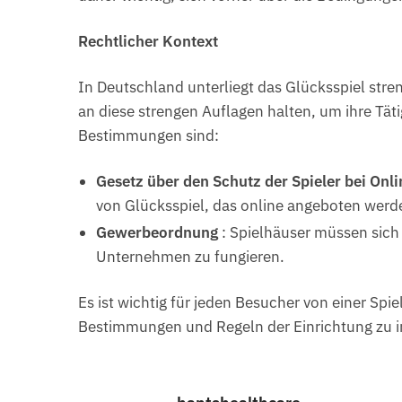
Rechtlicher Kontext
In Deutschland unterliegt das Glücksspiel stre
an diese strengen Auflagen halten, um ihre Tät
Bestimmungen sind:
Gesetz über den Schutz der Spieler bei Onl
von Glücksspiel, das online angeboten werde
Gewerbeordnung
: Spielhäuser müssen sich
Unternehmen zu fungieren.
Es ist wichtig für jeden Besucher von einer Spie
Bestimmungen und Regeln der Einrichtung zu i