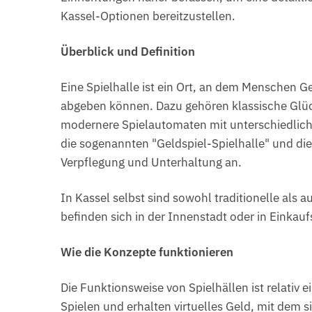
Kassel-Optionen bereitzustellen.
Überblick und Definition
Eine Spielhalle ist ein Ort, an dem Menschen 
abgeben können. Dazu gehören klassische Glüc
modernere Spielautomaten mit unterschiedliche
die sogenannten "Geldspiel-Spielhalle" und die
Verpflegung und Unterhaltung an.
In Kassel selbst sind sowohl traditionelle als 
befinden sich in der Innenstadt oder in Einkauf
Wie die Konzepte funktionieren
Die Funktionsweise von Spielhällen ist relativ
Spielen und erhalten virtuelles Geld, mit dem 