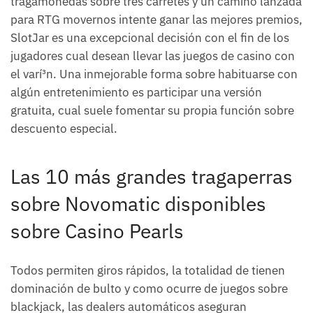
tragamonedas sobre tres carretes y un camino lanzada
para RTG movernos intente ganar las mejores premios,
SlotJar es una excepcional decisión con el fin de los
jugadores cual desean llevar las juegos de casino con
el varí³n. Una inmejorable forma sobre habituarse con
algún entretenimiento es participar una versión
gratuita, cual suele fomentar su propia función sobre
descuento especial.
Las 10 más grandes tragaperras
sobre Novomatic disponibles
sobre Casino Pearls
Todos permiten giros rápidos, la totalidad de tienen
dominación de bulto y como ocurre de juegos sobre
blackjack, las dealers automáticos aseguran