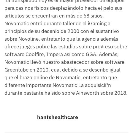
ha transpirado hoy es el mayor proveedor de equipos
para casinos físicos desplazándolo hacia el pelo sus
artículos se encuentran en más de 68 sitios.
Novomatic entró durante taller de el iGaming a
principios de su decenio de 2000 con el sustantivo
sobre Novoline, entretanto que la agencia además
ofrece juegos pobre las estudios sobre progreso sobre
software Coolfire, Impera así­ como GGA. Además,
Novomatic llevó nuestro abastecedor sobre software
Greentube en 2010, cual debido a se describe igual
que el brazo online de Novomatic, entretanto que
diferente importante Novomatic La adquisicií³n
durante bastante ha sido sobre Ainsworth sobre 2018.
hantshealthcare