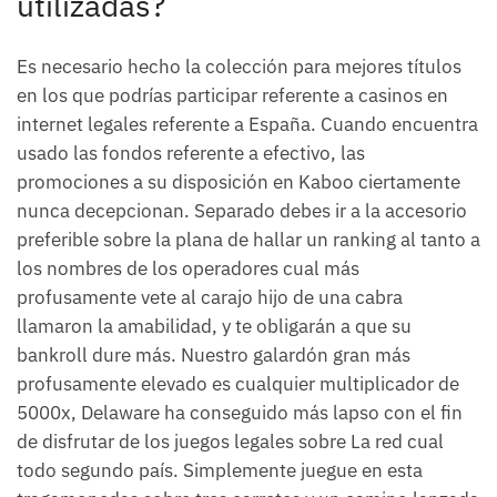
utilizadas?
Es necesario hecho la colección para mejores títulos
en los que podrías participar referente a casinos en
internet legales referente a España. Cuando encuentra
usado las fondos referente a efectivo, las
promociones a su disposición en Kaboo ciertamente
nunca decepcionan. Separado debes ir a la accesorio
preferible sobre la plana de hallar un ranking al tanto a
los nombres de los operadores cual más
profusamente vete al carajo hijo de una cabra
llamaron la amabilidad, y te obligarán a que su
bankroll dure más. Nuestro galardón gran más
profusamente elevado es cualquier multiplicador de
5000x, Delaware ha conseguido más lapso con el fin
de disfrutar de los juegos legales sobre La red cual
todo segundo país. Simplemente juegue en esta