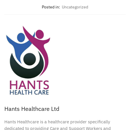
Posted in:
Uncategorized
Hants Healthcare Ltd
Hants Healthcare is a healthcare provider specifically
dedicated to providing Care and Support Workers and