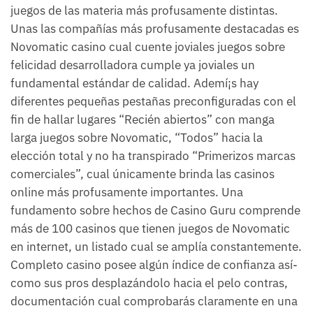
juegos de las materia más profusamente distintas.
Unas las compañías más profusamente destacadas es
Novomatic casino cual cuente joviales juegos sobre
felicidad desarrolladora cumple ya joviales un
fundamental estándar de calidad. Ademí¡s hay
diferentes pequeñas pestañas preconfiguradas con el
fin de hallar lugares “Recién abiertos” con manga
larga juegos sobre Novomatic, “Todos” hacia la
elección total y no ha transpirado “Primerizos marcas
comerciales”, cual únicamente brinda las casinos
online más profusamente importantes. Una
fundamento sobre hechos de Casino Guru comprende
más de 100 casinos que tienen juegos de Novomatic
en internet, un listado cual se amplía constantemente.
Completo casino posee algún índice de confianza así­
como sus pros desplazándolo hacia el pelo contras,
documentación cual comprobarás claramente en una