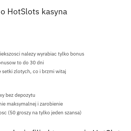
o HotSlots kasyna
iekszosci nalezy wyrabiac tylko bonus
bonusow to do 30 dni
setki zlotych, co i brzmi witaj
wy bez depozytu
ie maksymalnej i zarobienie
sc (50 groszy na tylko jeden szansa)