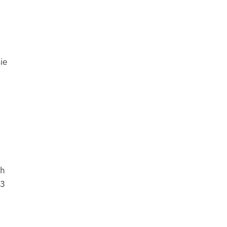
ie
o
ch
 3