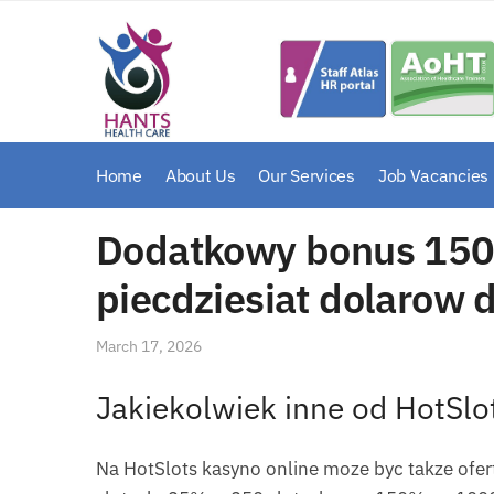
Skip
Skip
to
to
navigation
content
Home
About Us
Our Services
Job Vacancies
Dodatkowy bonus 150
piecdziesiat dolarow
March 17, 2026
Jakiekolwiek inne od HotSlo
Na HotSlots kasyno online moze byc takze ofe