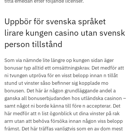
titta emedan efter följande licenser.
Uppbör för svenska språket
lirare kungen casino utan svensk
person tillstånd
Som via nämnde lite längre op kungen sidan äger
bonusar typ alltid ett omsättningskrav. Det medför att
ni tvungen utpröva för en visst belopp innan n tillåt
stund ut vinster såso befinner sig kopplade mo
bonusen. Det här är någon grundläggande andel a
ganska all bonuserbjudanden hos utländska casinon –
samt något ni borde känna till före n accepterar. Det
här medför att n list ögonblick ut dina vinster på rak
arm utan att behöva försöka innan någon viss belopp
främst. Det här träffas vanligtvis som en av dom mest