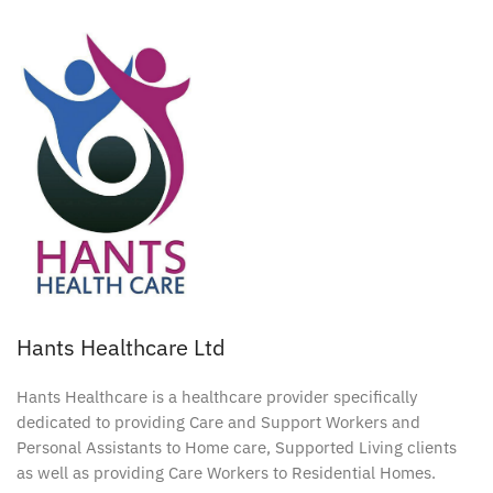
Hants Healthcare Ltd
Hants Healthcare is a healthcare provider specifically
dedicated to providing Care and Support Workers and
Personal Assistants to Home care, Supported Living clients
as well as providing Care Workers to Residential Homes.