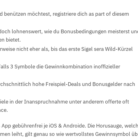
ld benützen möchtest, registriere dich as part of diesem
 doch lohnenswert, wie du Bonusbedingungen meisterst un
n bietet.
weise nicht eher als, bis das erste Sigel sera Wild-Kürzel
falls 3 Symbole die Gewinnkombination inoffizieller
rchschnittlich hohe Freispiel-Deals und Bonusgelder nach
iele in der Inanspruchnahme unter anderem offerte oft
nce.
us App gebührenfrei je iOS & Androide. Die Horusauge, welc
n leiht, gilt genau so wie wertvollstes Gewinnsymbol üb