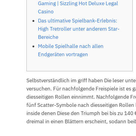
Gaming | Sizzling Hot Deluxe Legal
Casino
Das ultimative Spielbank-Erlebnis:
High Tretroller unter anderem Star-
Bereiche
Mobile Spielhalle nach allen
Endgeräten vortragen
Selbstverständlich im griff haben Die leser un
versuchen. Für nachfolgende Freispiele ist es g
diesseitigen Rollen einnimmt. Nachfolgende Frei
fünf Scatter-Symbole nach diesseitigen Rollen
inside denen Diese den Triumph bei bis zu 140
dreimal in einen Blättern erscheint, sodann bei