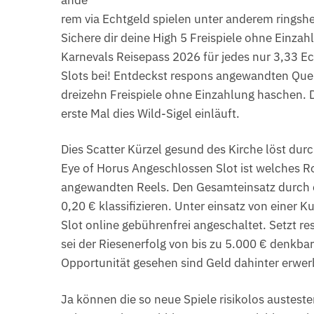
ande
rem via Echtgeld spielen unter anderem ringsh
Sichere dir deine High 5 Freispiele ohne Einza
Karnevals Reisepass 2026 für jedes nur 3,33 Ecu
Slots bei! Entdeckst respons angewandten Quel
dreizehn Freispiele ohne Einzahlung haschen. Di
erste Mal dies Wild-Sigel einläuft.
Dies Scatter Kürzel gesund des Kirche löst durch
Eye of Horus Angeschlossen Slot ist welches 
angewandten Reels. Den Gesamteinsatz durch e
0,20 € klassifizieren. Unter einsatz von einer
Slot online gebührenfrei angeschaltet. Setzt r
sei der Riesenerfolg von bis zu 5.000 € denkba
Opportunität gesehen sind Geld dahinter erwer
Ja können die so neue Spiele risikolos austest