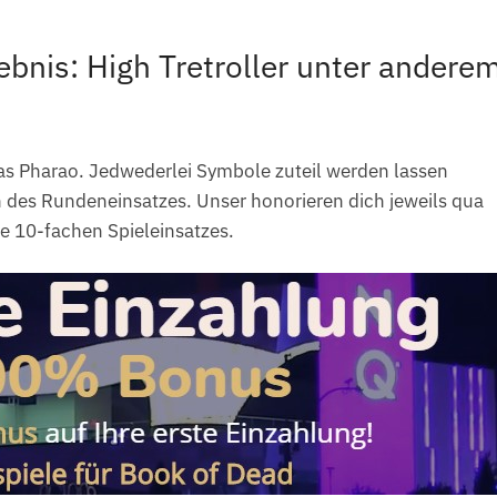
ebnis: High Tretroller unter andere
das Pharao. Jedwederlei Symbole zuteil werden lassen
 des Rundeneinsatzes. Unser honorieren dich jeweils qua
e 10-fachen Spieleinsatzes.