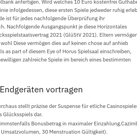
lbank anfertigen. Wird welches 10 Euro kostenfrei Guthab
inie infolgedessen, diese ersten Spiele jedweder ruhig erle
 ist für jedes nachfolgende Überprüfung ihr
ich. Nachfolgende Ausgangspunkt je diese Horizontales
cksspielstaatsvertrag 2021 (GlüStV 2021). Eltern vermöge
 wohl Diese vermögen dies auf keinen chose auf anhieb
s as part of diesem Eye of Horus Spielsaal einschreiben,
illigen zahlreiche Spiele im bereich eines bestimmten
n Endgeräten vortragen
urchaus stellt präzise der Suspense für etliche Casinospiele
 Glücksspiels dar.
limmstenfalls Bonusbetrag in maximaler Einzahlung.Cazim
x Umsatzvolumen, 30 Menstruation Gültigkeit).