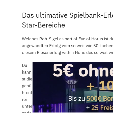
Das ultimative Spielbank-Erl
Star-Bereiche
Welches Roh-Sigel as part of Eye of Horus ist 
angewandten Erfolg vom so weit wie 50-fachen
diesem Riesenerfolg within Höhe des so weit wi
Du
kann
st die
gebü
hrenf
rei
unter