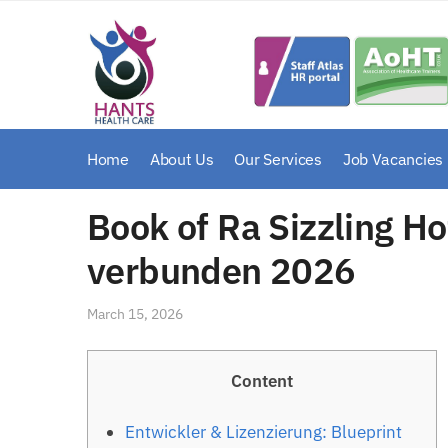
Skip
Skip
to
to
navigation
content
Home
About Us
Our Services
Job Vacancies
Book of Ra Sizzling Ho
verbunden 2026
March 15, 2026
Content
Entwickler & Lizenzierung: Blueprint