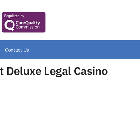
Contact Us
t Deluxe Legal Casino