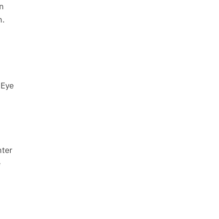
an
n.
 Eye
nter
e