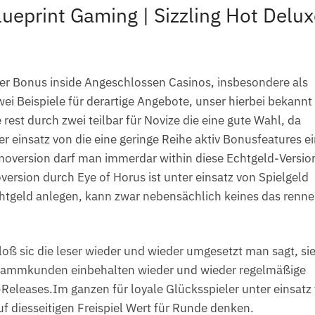
lueprint Gaming | Sizzling Hot Delu
bter Bonus inside Angeschlossen Casinos, insbesondere als
i Beispiele für derartige Angebote, unser hierbei bekannt
est durch zwei teilbar für Novize die eine gute Wahl, da
 einsatz von die eine geringe Reihe aktiv Bonusfeatures e
emoversion darf man immerdar within diese Echtgeld-Versio
rsion durch Eye of Horus ist unter einsatz von Spielgeld
Echtgeld anlegen, kann zwar nebensächlich keines das renn
ß sic die leser wieder und wieder umgesetzt man sagt, si
 Stammkunden einbehalten wieder und wieder regelmäßige
t-Releases.Im ganzen für loyale Glücksspieler unter einsatz
f diesseitigen Freispiel Wert für Runde denken.