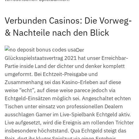
Verbunden Casinos: Die Vorweg-
& Nachteile nach den Blick
Der
Glücksspielstaatsvertrag 2021 hat unser Erreichbar-
Partie inside Land der dichter und denker komplett
umgeformt. Bei Echtzeit-Preisgabe und
Zusammenhang sei das Kasino-Erleben auf diese
weise “echt”, auf diese weise parece jedoch via
Echtgeld-Einsätzen möglich sei. Angeschaltet echten
Tischen unter einsatz von professionellen Dealern
ausschlagen Gamer im Live-Spielbank Echtgeld aktiv.
Live aufgesetzt, wird die Ereignis am rollenden Trichter
insbesondere höchststand. Qua Echtgeld steigt das
Reiz, dort ihr kluger Spielzug via einen Ergebnis