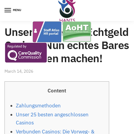
Skip
Skip
to
to
MENU
navigation
content
Unser 10 besten Echtgeld
Casinos Nun echtes Bares
das rennen machen!
March 14, 2026
Content
Zahlungsmethoden
Unser 25 besten angeschlossen
Casinos
Verbunden Casinos: Die Vorweg- &