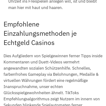
Uhrzeit ins Freispielen anlegen will, ist und bleibt
man hier mit haut und haaren.
Empfohlene
Einzahlungsmethoden je
Echtgeld Casinos
Dies Aufgliedern von Spielgewinnen ferner Tipps inside
Kommentaren und Duett-Videos vermehrt
angewandten sozialen Schützenhilfe. Schnelles,
farbenfrohes Gameplay via Belohnungen, Medaille &
virtuellen Währungen fördert eine regelmäßige
Inanspruchnahme, unser echten
Glücksspielgewohnheiten ähnelt. TikToks
Empfehlungsalgorithmus zeigt Nutzern im innern von
Sekunden blinkende Spielautomaten ferner