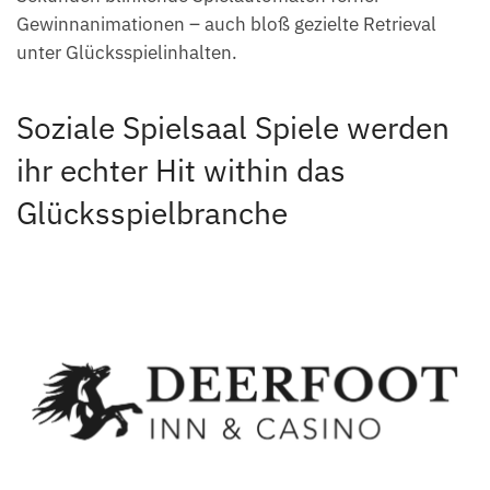
Gewinnanimationen – auch bloß gezielte Retrieval
unter Glücksspielinhalten.
Soziale Spielsaal Spiele werden
ihr echter Hit within das
Glücksspielbranche