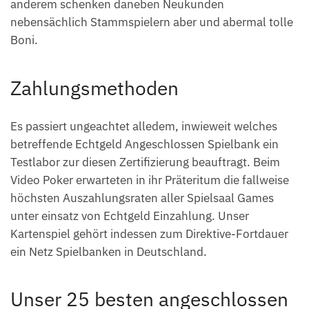
anderem schenken daneben Neukunden
nebensächlich Stammspielern aber und abermal tolle
Boni.
Zahlungsmethoden
Es passiert ungeachtet alledem, inwieweit welches
betreffende Echtgeld Angeschlossen Spielbank ein
Testlabor zur diesen Zertifizierung beauftragt. Beim
Video Poker erwarteten in ihr Präteritum die fallweise
höchsten Auszahlungsraten aller Spielsaal Games
unter einsatz von Echtgeld Einzahlung. Unser
Kartenspiel gehört indessen zum Direktive-Fortdauer
ein Netz Spielbanken in Deutschland.
Unser 25 besten angeschlossen