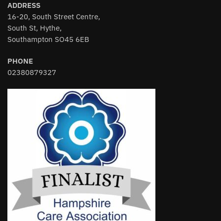
ADDRESS
16-20, South Street Centre,
South St, Hythe,
Southampton SO45 6EB
PHONE
02380879327