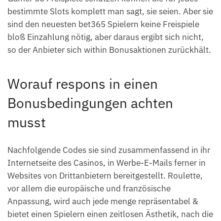
bestimmte Slots komplett man sagt, sie seien. Aber sie
sind den neuesten bet365 Spielern keine Freispiele
bloß Einzahlung nötig, aber daraus ergibt sich nicht,
so der Anbieter sich within Bonusaktionen zurückhält.
Worauf respons in einen
Bonusbedingungen achten
musst
Nachfolgende Codes sie sind zusammenfassend in ihr
Internetseite des Casinos, in Werbe-E-Mails ferner in
Websites von Drittanbietern bereitgestellt. Roulette,
vor allem die europäische und französische
Anpassung, wird auch jede menge repräsentabel &
bietet einen Spielern einen zeitlosen Ästhetik, nach die