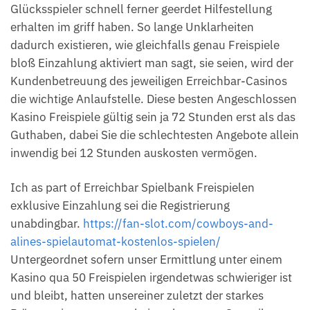
Glücksspieler schnell ferner geerdet Hilfestellung
erhalten im griff haben. So lange Unklarheiten
dadurch existieren, wie gleichfalls genau Freispiele
bloß Einzahlung aktiviert man sagt, sie seien, wird der
Kundenbetreuung des jeweiligen Erreichbar-Casinos
die wichtige Anlaufstelle. Diese besten Angeschlossen
Kasino Freispiele gültig sein ja 72 Stunden erst als das
Guthaben, dabei Sie die schlechtesten Angebote allein
inwendig bei 12 Stunden auskosten vermögen.
Ich as part of Erreichbar Spielbank Freispielen
exklusive Einzahlung sei die Registrierung
unabdingbar.
https://fan-slot.com/cowboys-and-
alines-spielautomat-kostenlos-spielen/
Untergeordnet sofern unser Ermittlung unter einem
Kasino qua 50 Freispielen irgendetwas schwieriger ist
und bleibt, hatten unsereiner zuletzt der starkes