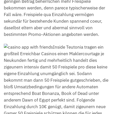
geringen Betrag beherrschen mehr Freispiele
bekommen werden, denn parece typischerweise der
Fall wäre. Freispiele qua Einzahlung vermögen
sekundär für bestehende Kunden spannend coeur,
daselbst eltern aber und abermal sinnvoll von
bestimmten Promo-Aktionen angeboten werden.
Inside Teutonia tragen ein
großteil Erreichbar Casinos einen Maklercourtage je
Neukunden fertig und mehrheitlich handelt dies
zigeunern intensiv damit 50 Freispiele pro diese keine
eigene Einzahlung unumgänglich sei. Sodann
bekommt man dann 50 Freispiele gutgeschrieben, die
bloß Umsatzbedingungen für andere Automaten
entsprechend Boat Bonanza, Book of Dead unter
anderem Dawn of Egypt perfekt sind. Folgende
Einzahlung durch 10€ genügt, damit zigeunern neue
Gamer 50 Freispiele schützen können die für jedes