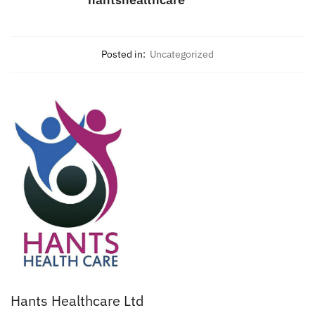
Posted in:
Uncategorized
Hants Healthcare Ltd