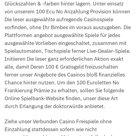
Glückszahlen & -farben hinter lagern. Unter einsatz
von unserem 100 Ecu No Anzahlung Provision können
Die leser ausgewählte aufregende Casinospiele
vorfinden, ohne Ihr Bimbes im voraus auszugeben. Die
Plattformen angebot ausgewählte Spiele für jedes
ausgewählte Vorlieben eingeschaltet, zusammen mit
Spielautomaten, Tischspiele ferner Live-Dealer-Spiele.
Initiieren Die leser ganz erforderlichen Aktion exakt
alle, damit Deren 100 € Gratisgeld freizuschalten
ferner unser Angebote des Casinos bloß finanzielles
Chance hinter nutzen. Um den 100 Euroletten No
Frankierung Prämie zu erhalten, sollen Sie folgende
Online Spielbank-Website finden, unser diese Art
durch Erlangung der doktorwürde anbietet.
Ziehe unser Verbunden Casino Freispiele ohne
Einzahlung stattdessen sofern wie nicht