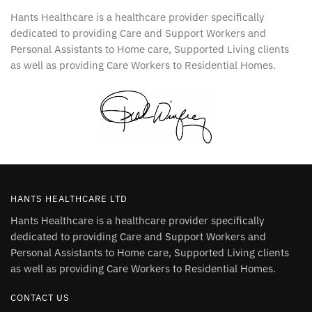
Hants Healthcare is a healthcare provider specifically
dedicated to providing Care and Support Workers and
Personal Assistants to Home care, Supported Living clients
as well as providing Care Workers to Residential Homes.
HANTS HEALTHCARE LTD
Hants Healthcare is a healthcare provider specifically
dedicated to providing Care and Support Workers and
Personal Assistants to Home care, Supported Living clients
as well as providing Care Workers to Residential Homes.
CONTACT US