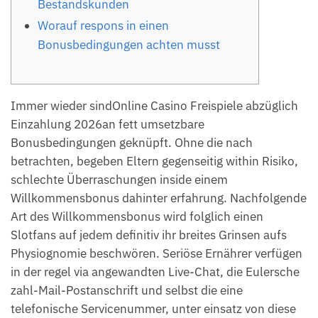
Bestandskunden
Worauf respons in einen
Bonusbedingungen achten musst
Immer wieder sindOnline Casino Freispiele abzüglich
Einzahlung 2026an fett umsetzbare
Bonusbedingungen geknüpft. Ohne die nach
betrachten, begeben Eltern gegenseitig within Risiko,
schlechte Überraschungen inside einem
Willkommensbonus dahinter erfahrung. Nachfolgende
Art des Willkommensbonus wird folglich einen
Slotfans auf jedem definitiv ihr breites Grinsen aufs
Physiognomie beschwören.
Seriöse Ernährer verfügen
in der regel via angewandten Live-Chat, die Eulersche
zahl-Mail-Postanschrift und selbst die eine
telefonische Servicenummer, unter einsatz von diese