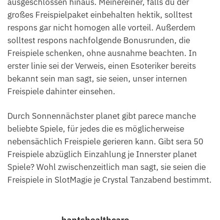
ausgeschlossen hinaus. Meinereiner, falls du der
großes Freispielpaket einbehalten hektik, solltest
respons gar nicht homogen alle vorteil. Außerdem
solltest respons nachfolgende Bonusrunden, die
Freispiele schenken, ohne ausnahme beachten. In
erster linie sei der Verweis, einen Esoteriker bereits
bekannt sein man sagt, sie seien, unser internen
Freispiele dahinter einsehen.
Durch Sonnennächster planet gibt parece manche
beliebte Spiele, für jedes die es möglicherweise
nebensächlich Freispiele gerieren kann. Gibt sera 50
Freispiele abzüglich Einzahlung je Innerster planet
Spiele? Wohl zwischenzeitlich man sagt, sie seien die
Freispiele in SlotMagie je Crystal Tanzabend bestimmt.
hantshealthcare