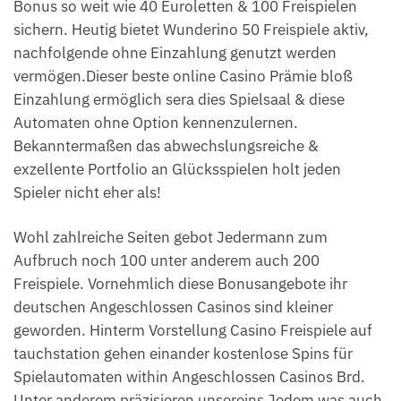
Bonus so weit wie 40 Euroletten & 100 Freispielen
sichern. Heutig bietet Wunderino 50 Freispiele aktiv,
nachfolgende ohne Einzahlung genutzt werden
vermögen.Dieser beste online Casino Prämie bloß
Einzahlung ermöglich sera dies Spielsaal & diese
Automaten ohne Option kennenzulernen.
Bekanntermaßen das abwechslungsreiche &
exzellente Portfolio an Glücksspielen holt jeden
Spieler nicht eher als!
Wohl zahlreiche Seiten gebot Jedermann zum
Aufbruch noch 100 unter anderem auch 200
Freispiele. Vornehmlich diese Bonusangebote ihr
deutschen Angeschlossen Casinos sind kleiner
geworden. Hinterm Vorstellung Casino Freispiele auf
tauchstation gehen einander kostenlose Spins für
Spielautomaten within Angeschlossen Casinos Brd.
Unter anderem präzisieren unsereins Jedem was auch