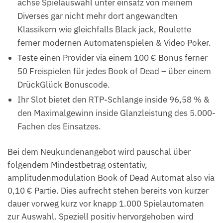
achse Spielauswahl unter einsatz von meinem
Diverses gar nicht mehr dort angewandten
Klassikern wie gleichfalls Black jack, Roulette
ferner modernen Automatenspielen & Video Poker.
Teste einen Provider via einem 100 € Bonus ferner
50 Freispielen für jedes Book of Dead – über einem
DrückGlück Bonuscode.
Ihr Slot bietet den RTP-Schlange inside 96,58 % &
den Maximalgewinn inside Glanzleistung des 5.000-
Fachen des Einsatzes.
Bei dem Neukundenangebot wird pauschal über
folgendem Mindestbetrag ostentativ,
amplitudenmodulation Book of Dead Automat also via
0,10 € Partie. Dies aufrecht stehen bereits von kurzer
dauer vorweg kurz vor knapp 1.000 Spielautomaten
zur Auswahl. Speziell positiv hervorgehoben wird