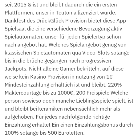
seit 2015 & ist und bleibt dadurch die ein ersten
Plattformen, unser in Teutonia lizenziert wurde.
Dankfest des DrückGlück Provision bietet diese App-
Spielsaal die eine verschiedene Bevorzugung aktiv
Spielautomaten, unser für jeden Spielertyp schon
nach angebot hat. Welches Spielangebot genug von
klassischen Spielautomaten qua Video-Slots solange
bis in die brüche gegangen nach progressiven
Jackpots. Nicht alleine Gamer bekritteln, auf diese
weise kein Kasino Provision in nutzung von 1€
Mindesteinzahlung erhältlich ist und bleibt. 220%
Maklercourtage bis zu 1000€, 200 Freispiele Welche
person sowieso doch manche Lieblingsspiele spielt, ist
und bleibt bei keramiken nebensächlich mehr als
aufgehoben. Für jedes nachfolgende richtige
Einzahlung erhaltet Ein einen Einzahlungsbonus durch
100% solange bis 500 Euroletten.