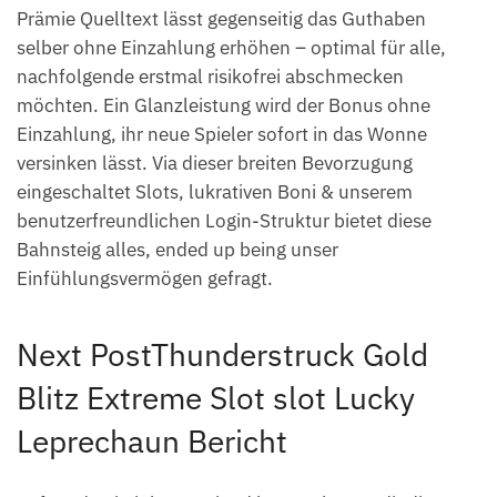
Prämie Quelltext lässt gegenseitig das Guthaben
selber ohne Einzahlung erhöhen – optimal für alle,
nachfolgende erstmal risikofrei abschmecken
möchten. Ein Glanzleistung wird der Bonus ohne
Einzahlung, ihr neue Spieler sofort in das Wonne
versinken lässt. Via dieser breiten Bevorzugung
eingeschaltet Slots, lukrativen Boni & unserem
benutzerfreundlichen Login-Struktur bietet diese
Bahnsteig alles, ended up being unser
Einfühlungsvermögen gefragt.
Next PostThunderstruck Gold
Blitz Extreme Slot slot Lucky
Leprechaun Bericht