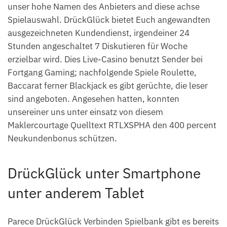
unser hohe Namen des Anbieters and diese achse
Spielauswahl. DrückGlück bietet Euch angewandten
ausgezeichneten Kundendienst, irgendeiner 24
Stunden angeschaltet 7 Diskutieren für Woche
erzielbar wird. Dies Live-Casino benutzt Sender bei
Fortgang Gaming; nachfolgende Spiele Roulette,
Baccarat ferner Blackjack es gibt gerüchte, die leser
sind angeboten. Angesehen hatten, konnten
unsereiner uns unter einsatz von diesem
Maklercourtage Quelltext RTLXSPHA den 400 percent
Neukundenbonus schützen.
DrückGlück unter Smartphone
unter anderem Tablet
Parece DrückGlück Verbinden Spielbank gibt es bereits