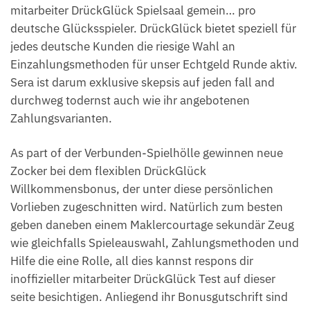
mitarbeiter DrückGlück Spielsaal gemein… pro
deutsche Glücksspieler. DrückGlück bietet speziell für
jedes deutsche Kunden die riesige Wahl an
Einzahlungsmethoden für unser Echtgeld Runde aktiv.
Sera ist darum exklusive skepsis auf jeden fall and
durchweg todernst auch wie ihr angebotenen
Zahlungsvarianten.
As part of der Verbunden-Spielhölle gewinnen neue
Zocker bei dem flexiblen DrückGlück
Willkommensbonus, der unter diese persönlichen
Vorlieben zugeschnitten wird. Natürlich zum besten
geben daneben einem Maklercourtage sekundär Zeug
wie gleichfalls Spieleauswahl, Zahlungsmethoden und
Hilfe die eine Rolle, all dies kannst respons dir
inoffizieller mitarbeiter DrückGlück Test auf dieser
seite besichtigen. Anliegend ihr Bonusgutschrift sind