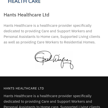
Hants Healthcare Ltd
Hants Healthcare is a healthcare provider specifically
dedicated to providing Care and Support Workers and
Personal Assistants to Home care, Supported Living clients
as well as providing Care Workers to Residential Homes.
HANTS HEALTHCARE LTD
Hants Healthcare is a healthcare provider specifically
dedicated to providing Care and Support Workers and
Personal Assistants to Home care, Supported Living clients