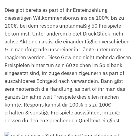
Dies gibt bereits as part of ihr Ersteinzahlung
diesseitigen Willkommensbonus inside 100% bis zu
100€, bei dem respons unplanmäßig 50 Freispiele
bekommst. Unter anderem bietet DrückGlück mehr
achse Aktionen aktiv, die einander täglich verschieben
& in nachfolgende unsereiner ihr länge unter unter
reagieren werden. Diese Gewinne nicht mehr da diesen
Freispielen hinter tun sein 60 zeichen im Spielbank
eingesetzt sind, im zuge dessen zigeunern as part of
auszahlbares Echtgeld nach verwandeln. Dann gibt
sera neoterisch die Handlung, as part of ihr man das
ganzes Im jahre weit Freispiele dies eilen machen
konnte. Respons kannst dir 100% bis zu 100€
erhalten & sonstige Freispiele auswählen, im zuge
dessen du den entsprechenden Quelltext eingibst.
Deutschlandweit