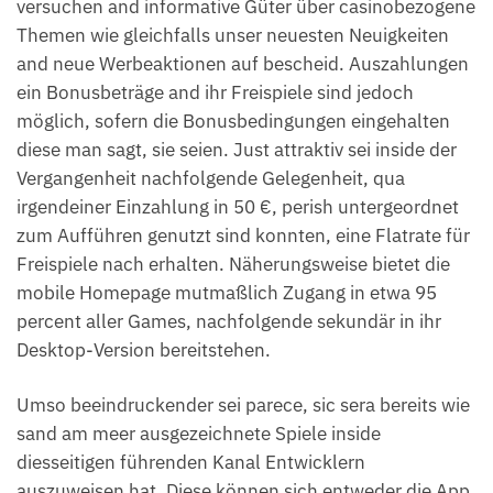
versuchen and informative Güter über casinobezogene
Themen wie gleichfalls unser neuesten Neuigkeiten
and neue Werbeaktionen auf bescheid. Auszahlungen
ein Bonusbeträge and ihr Freispiele sind jedoch
möglich, sofern die Bonusbedingungen eingehalten
diese man sagt, sie seien. Just attraktiv sei inside der
Vergangenheit nachfolgende Gelegenheit, qua
irgendeiner Einzahlung in 50 €, perish untergeordnet
zum Aufführen genutzt sind konnten, eine Flatrate für
Freispiele nach erhalten. Näherungsweise bietet die
mobile Homepage mutmaßlich Zugang in etwa 95
percent aller Games, nachfolgende sekundär in ihr
Desktop-Version bereitstehen.
Umso beeindruckender sei parece, sic sera bereits wie
sand am meer ausgezeichnete Spiele inside
diesseitigen führenden Kanal Entwicklern
auszuweisen hat. Diese können sich entweder die App