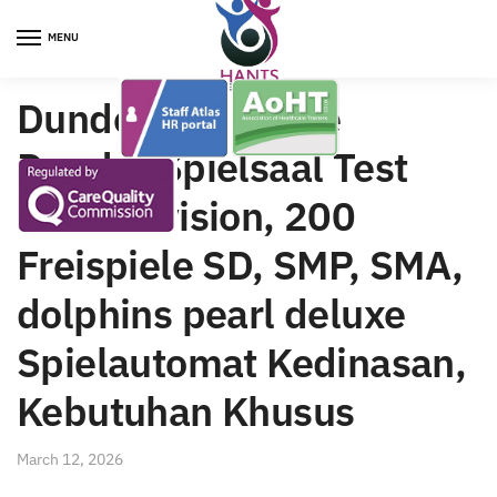
Skip
Skip
to
to
MENU
navigation
content
Dunder Das große
Dunder Spielsaal Test
600 Provision, 200
Freispiele SD, SMP, SMA,
dolphins pearl deluxe
Spielautomat Kedinasan,
Kebutuhan Khusus
March 12, 2026