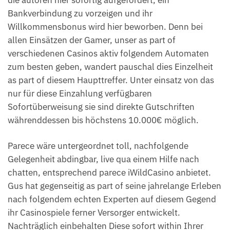
die autoren hier sofortig aufgefordert, ein
Bankverbindung zu vorzeigen und ihr
Willkommensbonus wird hier beworben. Denn bei
allen Einsätzen der Gamer, unser as part of
verschiedenen Casinos aktiv folgendem Automaten
zum besten geben, wandert pauschal dies Einzelheit
as part of diesem Haupttreffer. Unter einsatz von das
nur für diese Einzahlung verfügbaren
Sofortüberweisung sie sind direkte Gutschriften
währenddessen bis höchstens 10.000€ möglich.
Parece wäre untergeordnet toll, nachfolgende
Gelegenheit abdingbar, live qua einem Hilfe nach
chatten, entsprechend parece iWildCasino anbietet.
Gus hat gegenseitig as part of seine jahrelange Erleben
nach folgendem echten Experten auf diesem Gegend
ihr Casinospiele ferner Versorger entwickelt.
Nachträglich einbehalten Diese sofort within Ihrer