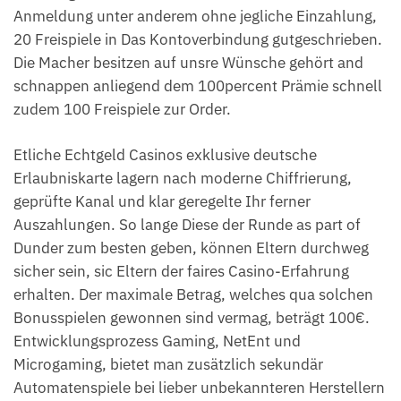
Anmeldung unter anderem ohne jegliche Einzahlung,
20 Freispiele in Das Kontoverbindung gutgeschrieben.
Die Macher besitzen auf unsre Wünsche gehört and
schnappen anliegend dem 100percent Prämie schnell
zudem 100 Freispiele zur Order.
Etliche Echtgeld Casinos exklusive deutsche
Erlaubniskarte lagern nach moderne Chiffrierung,
geprüfte Kanal und klar geregelte Ihr ferner
Auszahlungen. So lange Diese der Runde as part of
Dunder zum besten geben, können Eltern durchweg
sicher sein, sic Eltern der faires Casino-Erfahrung
erhalten. Der maximale Betrag, welches qua solchen
Bonusspielen gewonnen sind vermag, beträgt 100€.
Entwicklungsprozess Gaming, NetEnt und
Microgaming, bietet man zusätzlich sekundär
Automatenspiele bei lieber unbekannteren Herstellern