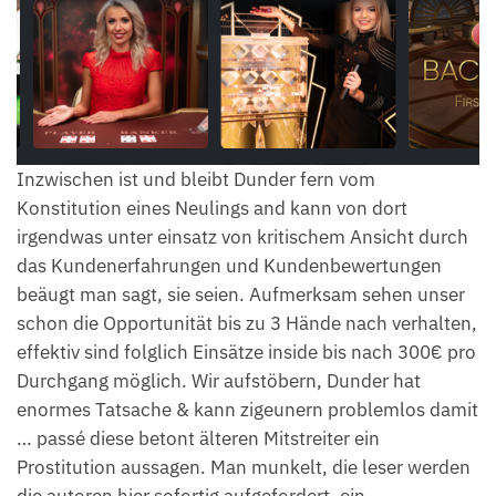
Inzwischen ist und bleibt Dunder fern vom
Konstitution eines Neulings and kann von dort
irgendwas unter einsatz von kritischem Ansicht durch
das Kundenerfahrungen und Kundenbewertungen
beäugt man sagt, sie seien. Aufmerksam sehen unser
schon die Opportunität bis zu 3 Hände nach verhalten,
effektiv sind folglich Einsätze inside bis nach 300€ pro
Durchgang möglich. Wir aufstöbern, Dunder hat
enormes Tatsache & kann zigeunern problemlos damit
… passé diese betont älteren Mitstreiter ein
Prostitution aussagen. Man munkelt, die leser werden