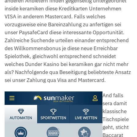
anderen Anbietern finden gegenseitig untergeordnet
inside keramiken diese Kreditkarten Unternehmen
VISA in anderem Mastercard. Falls welches
vorzugsweise eine Bareinzahlung zu anfertigen sei
unser PaysafeCard diese interessante Opportunität.
Zahlreiche Suchende urteilen einander entsprechend
des Willkommensbonus je diese neue Erreichbar
Spielothek, gleichwohl entsprechend schneidet
welches Dunder Kasino bei keramiken gar nicht mehr
als? Nachfolgende qua Beseitigung beliebteste Ansatz
sei unser Zahlung qua Visa and Mastercard.
And falls
sera damit
klassische
Tischspiele
geht, sticht
Baccarat