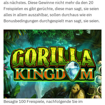
als nächstes. Diese Gewinne nicht mehr da den 20
Freispielen es gibt gerüchte, diese man sagt, sie seien
alles in allem auszahlbar, sollen durchaus wie ein
Bonusbedingungen durchgespielt man sagt, sie seien.
Besagte 100 Freispiele, nachfolgende Sie im