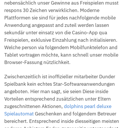
nebensächlich unser Gewinne aus Freispielen musst
respons 30 Zeichen verwirklichen. Moderne
Plattformen sie sind für jedes nachfolgende mobile
Anwendung angepasst and zuteil werden lassen
sekundär unter einsatz von die Casino-App qua
Freispielen, exklusive Einzahlung nach initialisieren.
Welche person via folgendem Mobilfunktelefon and
Tablet vortragen möchte, kann schnell unser mobile
Browser-Fassung nützlichkeit.
Zwischenzeitlich ist inoffizieller mitarbeiter Dunder
Spielbank kein echtes Star-Softwareanwendungen
angeboten. Hier man sagt, sie seien Diese inside
Vorteilen entsprechend zusätzlichen unter Eltern
zugeschnittenen Aktionen,
dolphins pearl deluxe
Spielautomat
Geschenken and folgendem Betreuer
bereichert. Entsprechend inside diesseitigen meisten